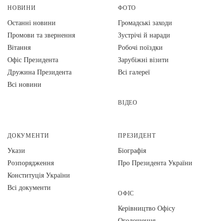
НОВИНИ
ФОТО
Останні новини
Громадські заходи
Промови та звернення
Зустрічі й наради
Вiтання
Робочі поїздки
Офіс Президента
Зарубіжні візити
Дружина Президента
Всі галереї
Всі новини
ВІДЕО
ДОКУМЕНТИ
ПРЕЗИДЕНТ
Укази
Біографія
Розпорядження
Про Президента України
Конституція України
Всі документи
ОФІС
Керівництво Офісу
Оголошення