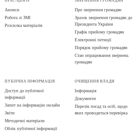
ПРЕС-ЦЕНТР
ЗВЕРНЕННЯ ГРОМАДЯН
Анонси
Про звернення громадян
Робота зі ЗМІ
Зразок звернення громадян до
Президента України
Розсилка матеріалів
Графік прийому громадян
Електронні петиції
Порядок прийому громадян
Стан опрацювання звернень
громадян
ПУБЛІЧНА ІНФОРМАЦІЯ
ОЧИЩЕННЯ ВЛАДИ
Доступ до публічної
Інформація
інформації
Документи
Запит на інформацію онлайн
Перелік посад та осіб, щодо
Звіти
яких проводиться перевірка
Методичні матеріали
Облік публічної інформації