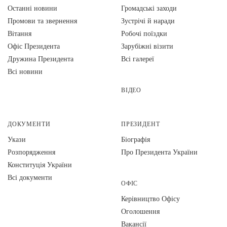
Останні новини
Громадські заходи
Промови та звернення
Зустрічі й наради
Вiтання
Робочі поїздки
Офіс Президента
Зарубіжні візити
Дружина Президента
Всі галереї
Всі новини
ВІДЕО
ДОКУМЕНТИ
ПРЕЗИДЕНТ
Укази
Біографія
Розпорядження
Про Президента України
Конституція України
Всі документи
ОФІС
Керівництво Офісу
Оголошення
Вакансії