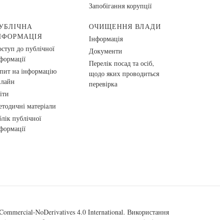
Запобігання корупції
УБЛІЧНА
ОЧИЩЕННЯ ВЛАДИ
НФОРМАЦІЯ
Інформація
ступ до публічної
Документи
формації
Перелік посад та осіб,
пит на інформацію
щодо яких проводиться
нлайн
перевірка
іти
тодичні матеріали
лік публічної
формації
ommercial-NoDerivatives 4.0 International
. Використання