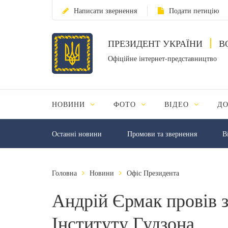
Написати звернення
Подати петицію
ПРЕЗИДЕНТ УКРАЇНИ
В
Офіційне інтернет-представництво
НОВИНИ
ФОТО
ВІДЕО
Д
Останні новини
Промови та звернення
В
Головна
Новини
Офіс Президента
Андрій Єрмак провів з
Інституту Гудзона