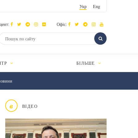
Укр
Eng
дент:
Офіс:
НТР
БІЛЬШЕ
новини
в
ВІДЕО