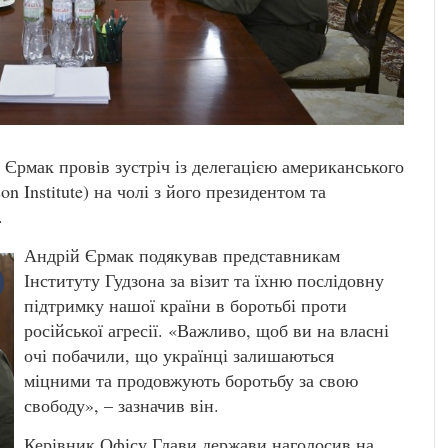
Єрмак провів зустріч із делегацією американського
n Institute) на чолі з його президентом та
.
Андрій Єрмак подякував представникам
Інституту Гудзона за візит та їхню послідовну
підтримку нашої країни в боротьбі проти
російської агресії. «Важливо, щоб ви на власні
очі побачили, що українці залишаються
міцними та продовжують боротьбу за свою
свободу», – зазначив він.
Керівник Офісу Глави держави наголосив на