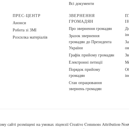
Всі документи
ПРЕС-ЦЕНТР
ЗВЕРНЕННЯ
П
ГРОМАДЯН
І
Анонси
Про звернення громадян
До
Робота зі ЗМІ
ін
Зразок звернення
Розсилка матеріалів
громадян до Президента
За
України
о
Графік прийому громадян
Зв
Електронні петиції
Ме
Порядок прийому
Об
громадян
ін
Стан опрацювання
звернень громадян
ому сайті розміщені на умовах ліцензії
Creative Commons Attribution-NonC