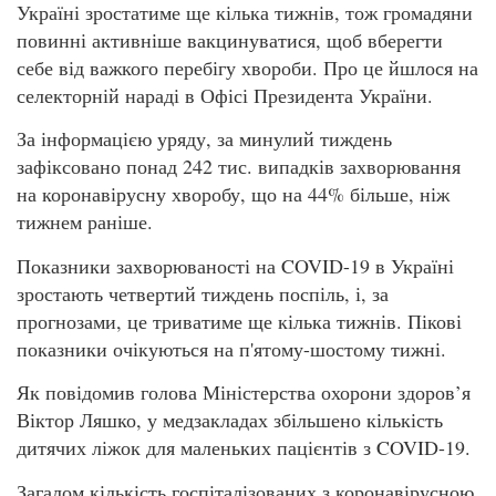
Україні зростатиме ще кілька тижнів, тож громадяни
повинні активніше вакцинуватися, щоб вберегти
себе від важкого перебігу хвороби. Про це йшлося на
селекторній нараді в Офісі Президента України.
За інформацією уряду, за минулий тиждень
зафіксовано понад 242 тис. випадків захворювання
на коронавірусну хворобу, що на 44% більше, ніж
тижнем раніше.
Показники захворюваності на COVID-19 в Україні
зростають четвертий тиждень поспіль, і, за
прогнозами, це триватиме ще кілька тижнів. Пікові
показники очікуються на п'ятому-шостому тижні.
Як повідомив голова Міністерства охорони здоров’я
Віктор Ляшко, у медзакладах збільшено кількість
дитячих ліжок для маленьких пацієнтів з COVID-19.
Загалом кількість госпіталізованих з коронавірусною