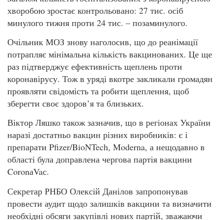
хворобою зростає контрольовано: 27 тис. осіб
минулого тижня проти 24 тис. – позаминулого.
Очільник МОЗ знову наголосив, що до реанімації
потрапляє мінімальна кількість вакцинованих. Це ще
раз підтверджує ефективність щеплень проти
коронавірусу. Тож в уряді вкотре закликали громадян
проявляти свідомість та робити щеплення, щоб
зберегти своє здоров’я та близьких.
Віктор Ляшко також зазначив, що в регіонах України
наразі достатньо вакцин різних виробників: є і
препарати Pfizer/BioNTech, Moderna, а нещодавно в
області була доправлена чергова партія вакцини
CoronаVaс.
Секретар РНБО Олексій Данілов запропонував
провести аудит щодо залишків вакцини та визначити
необхідні обсяги закупівлі нових партій, зважаючи