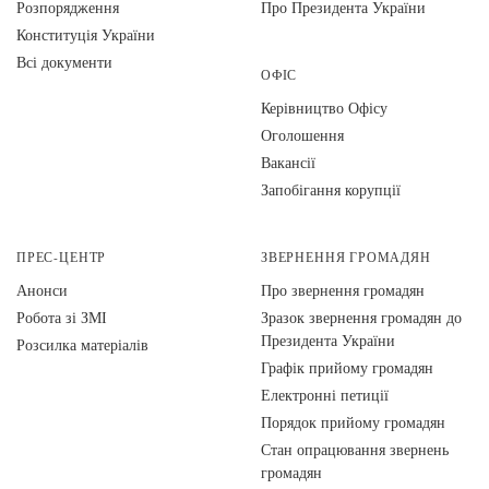
Розпорядження
Про Президента України
Конституція України
Всі документи
ОФІС
Керівництво Офісу
Оголошення
Вакансії
Запобігання корупції
ПРЕС-ЦЕНТР
ЗВЕРНЕННЯ ГРОМАДЯН
Анонси
Про звернення громадян
Робота зі ЗМІ
Зразок звернення громадян до
Президента України
Розсилка матеріалів
Графік прийому громадян
Електронні петиції
Порядок прийому громадян
Стан опрацювання звернень
громадян