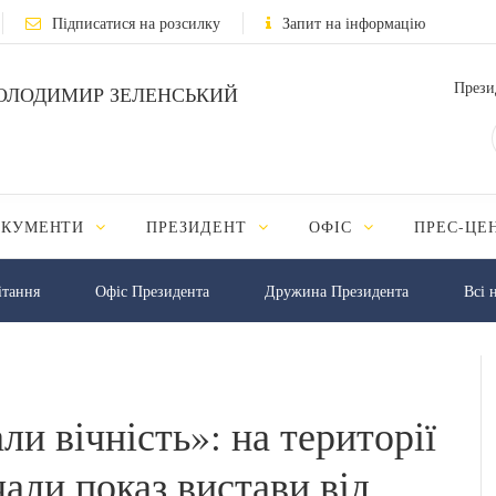
Підписатися на розсилку
Запит на інформацію
Прези
ОЛОДИМИР ЗЕЛЕНСЬКИЙ
ОКУМЕНТИ
ПРЕЗИДЕНТ
ОФІС
ПРЕС-ЦЕ
iтання
Офіс Президента
Дружина Президента
Всі 
ли вічність»: на території
чали показ вистави від