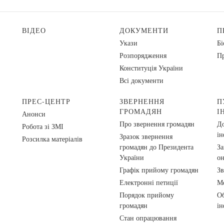
ВІДЕО
ДОКУМЕНТИ
П
Укази
Бі
Розпорядження
Пр
Конституція України
Всі документи
ПРЕС-ЦЕНТР
ЗВЕРНЕННЯ
П
ГРОМАДЯН
І
Анонси
Про звернення громадян
До
Робота зі ЗМІ
ін
Зразок звернення
Розсилка матеріалів
громадян до Президента
За
України
о
Графік прийому громадян
Зв
Електронні петиції
Ме
Порядок прийому
Об
громадян
ін
Стан опрацювання