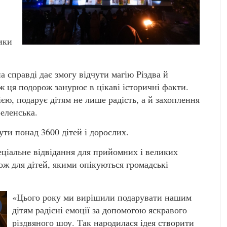
ики
 справді дає змогу відчути магію Різдва й
 ця подорож занурює в цікаві історичні факти.
ю, подарує дітям не лише радість, а й захоплення
Зеленська.
ти понад 3600 дітей і дорослих.
еціальне відвідання для прийомних і великих
кож для дітей, якими опікуються громадські
«Цього року ми вирішили подарувати нашим
дітям радісні емоції за допомогою яскравого
різдвяного шоу. Так народилася ідея створити