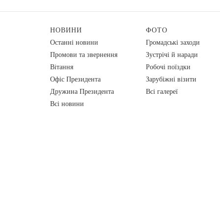
НОВИНИ
ФОТО
Останні новини
Громадські заходи
Промови та звернення
Зустрічі й наради
Вiтання
Робочі поїздки
Офіс Президента
Зарубіжні візити
Дружина Президента
Всі галереї
Всі новини