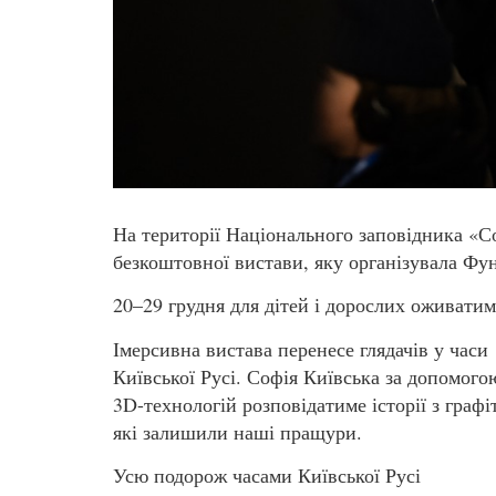
На території Національного заповідника «С
безкоштовної вистави, яку організувала Фу
20–29 грудня для дітей і дорослих оживатиме
Імерсивна вистава перенесе глядачів у часи
Київської Русі. Софія Київська за допомого
3D-технологій розповідатиме історії з графіт
які залишили наші пращури.
Усю подорож часами Київської Русі