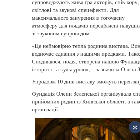
супроводжують жива гра акторів, спів хору,
світлові та звукові спецефекти. Для
максимального занурення в тогочасну
атмосферу для глядачів передбачені навушн
зі звуковим супроводом.
«Це неймовірно тепла родинна вистава. Вона
водночас єднання з нашими предками. Також
Сподіваюся, подія, створена нашою Фундаціє
історією та культурою», – зазначила Олена 
Упродовж 10 днів виставу зможуть перегляну
Фундація Олени Зеленської організувала сп
прийомних родин із Київської області, а та
організації.