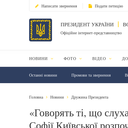
Написати звернення
Подати петицію
ПРЕЗИДЕНТ УКРАЇНИ
В
Офіційне інтернет-представництво
НОВИНИ
ФОТО
ВІДЕО
Д
Останні новини
Промови та звернення
В
Головна
Новини
Дружина Президента
«Говорять ті, що слуха
Софії Київської розпо