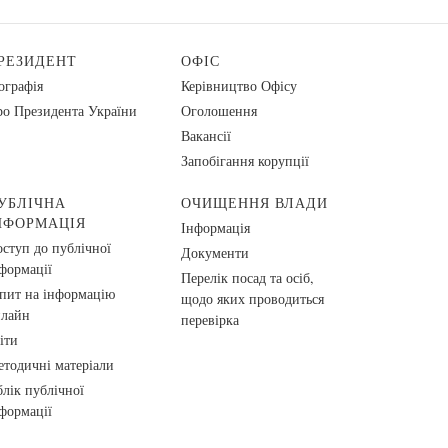
РЕЗИДЕНТ
ОФІС
ографія
Керівництво Офісу
о Президента України
Оголошення
Вакансії
Запобігання корупції
УБЛІЧНА
ОЧИЩЕННЯ ВЛАДИ
НФОРМАЦІЯ
Інформація
ступ до публічної
Документи
формації
Перелік посад та осіб,
пит на інформацію
щодо яких проводиться
нлайн
перевірка
іти
тодичні матеріали
лік публічної
формації