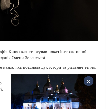
офія Київська» стартував показ інтерактивної
ндація Олени Зеленської.
 казка, яка поєднала дух історії та різдвяне тепло.
ю
і,