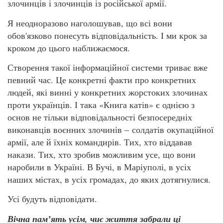
злочинців і злочинців із російської армії.
Я неодноразово наголошував, що всі вони
обов'язково понесуть відповідальність. І ми крок за
кроком до цього наближаємося.
Створення такої інформаційної системи триває вже
певний час. Це конкретні факти про конкретних
людей, які винні у конкретних жорстоких злочинах
проти українців. І така «Книга катів» є однією з
основ не тільки відповідальності безпосередніх
виконавців воєнних злочинів – солдатів окупаційної
армії, але й їхніх командирів. Тих, хто віддавав
накази. Тих, хто зробив можливим усе, що вони
наробили в Україні. В Бучі, в Маріуполі, в усіх
наших містах, в усіх громадах, до яких дотягнулися.
Усі будуть відповідати.
Вічна памʼять усім, чиє життя забрали ці