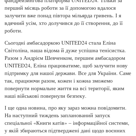
фандрейзингова платформа UNITED24. Тільки за
перший місяць роботи за її допомогою вдалося
залучити вже понад півтора мільярда гривень. І я
вдячний усім, хто долучився до її створення, до її
роботи.
Сьогодні амбасадоркою UNITED24 стала Еліна
Світоліна, наша відома й дуже успішна тенісистка.
Разом з Андрієм Шевченком, першим амбасадором
UNITED24, Еліна працюватиме, щоб залучити нову
підтримку для нашої держави. Все для України. Саме
так, працюючи разом, кожен і кожна зможемо
повернути нормальне життя на всі території, яким
наші військові повернули безпеку.
І ще одна новина, про яку зараз можна повідомити.
На наступний тиждень запланований запуск
спеціальної «Книги катів» – інформаційної системи,
у якій збираються підтверджені дані щодо воєнних