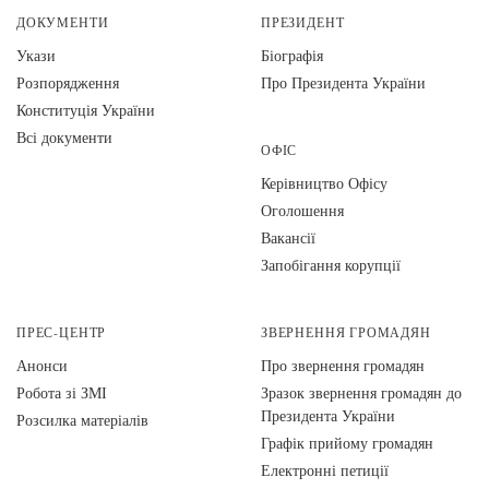
ДОКУМЕНТИ
ПРЕЗИДЕНТ
Укази
Біографія
Розпорядження
Про Президента України
Конституція України
Всі документи
ОФІС
Керівництво Офісу
Оголошення
Вакансії
Запобігання корупції
ПРЕС-ЦЕНТР
ЗВЕРНЕННЯ ГРОМАДЯН
Анонси
Про звернення громадян
Робота зі ЗМІ
Зразок звернення громадян до
Президента України
Розсилка матеріалів
Графік прийому громадян
Електронні петиції