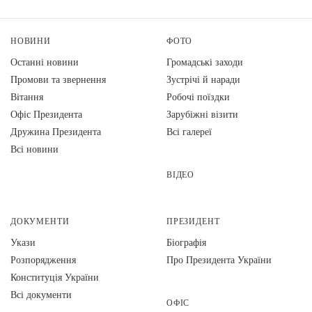
НОВИНИ
ФОТО
Останні новини
Громадські заходи
Промови та звернення
Зустрічі й наради
Вiтання
Робочі поїздки
Офіс Президента
Зарубіжні візити
Дружина Президента
Всі галереї
Всі новини
ВІДЕО
ДОКУМЕНТИ
ПРЕЗИДЕНТ
Укази
Біографія
Розпорядження
Про Президента України
Конституція України
Всі документи
ОФІС