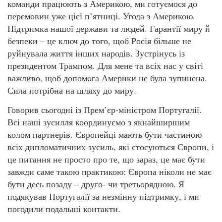
команди працюють з Америкою, ми готуємося до
перемовин уже цієї п’ятниці. Угода з Америкою.
Підтримка нашої держави та людей. Гарантії миру й
безпеки – це ключ до того, щоб Росія більше не
руйнувала життя інших народів. Зустрінусь із
президентом Трампом. Для мене та всіх нас у світі
важливо, щоб допомога Америки не була зупинена.
Сила потрібна на шляху до миру.
Говорив сьогодні із Прем’єр-міністром Португалії.
Всі наші зусилля координуємо з якнайширшим
колом партнерів. Європейці мають бути частиною
всіх дипломатичних зусиль, які стосуються Європи, і
це питання не просто про те, що зараз, це має бути
завжди саме такою практикою: Європа ніколи не має
бути десь позаду – друго- чи третьорядною. Я
подякував Португалії за незмінну підтримку, і ми
погодили подальші контакти.