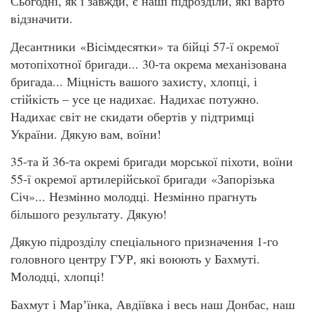
Сьогодні, як і завжди, є наші підрозділи, які варто
відзначити.
Десантники «Вісімдесятки» та бійці 57-ї окремої
мотопіхотної бригади... 30-та окрема механізована
бригада... Міцність вашого захисту, хлопці, і
стійкість – усе це надихає. Надихає потужно.
Надихає світ не скидати обертів у підтримці
України. Дякую вам, воїни!
35-та й 36-та окремі бригади морської піхоти, воїни
55-ї окремої артилерійської бригади «Запорізька
Січ»... Незмінно молодці. Незмінно прагнуть
більшого результату. Дякую!
Дякую підрозділу спеціального призначення 1-го
головного центру ГУР, які воюють у Бахмуті.
Молодці, хлопці!
Бахмут і Марʼїнка, Авдіївка і весь наш Донбас, наш