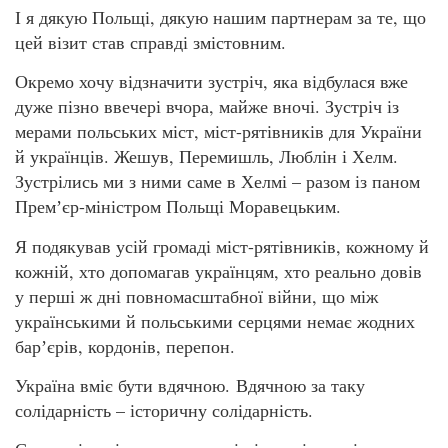
І я дякую Польщі, дякую нашим партнерам за те, що
цей візит став справді змістовним.
Окремо хочу відзначити зустріч, яка відбулася вже
дуже пізно ввечері вчора, майже вночі. Зустріч із
мерами польських міст, міст-рятівників для України
й українців. Жешув, Перемишль, Люблін і Хелм.
Зустрілись ми з ними саме в Хелмі – разом із паном
Премʼєр-міністром Польщі Моравецьким.
Я подякував усій громаді міст-рятівників, кожному й
кожній, хто допомагав українцям, хто реально довів
у перші ж дні повномасштабної війни, що між
українськими й польськими серцями немає жодних
барʼєрів, кордонів, перепон.
Україна вміє бути вдячною. Вдячною за таку
солідарність – історичну солідарність.