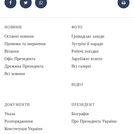
НОВИНИ
ФОТО
Останні новини
Громадські заходи
Промови та звернення
Зустрічі й наради
Вiтання
Робочі поїздки
Офіс Президента
Зарубіжні візити
Дружина Президента
Всі галереї
Всі новини
ВІДЕО
ДОКУМЕНТИ
ПРЕЗИДЕНТ
Укази
Біографія
Розпорядження
Про Президента України
Конституція України