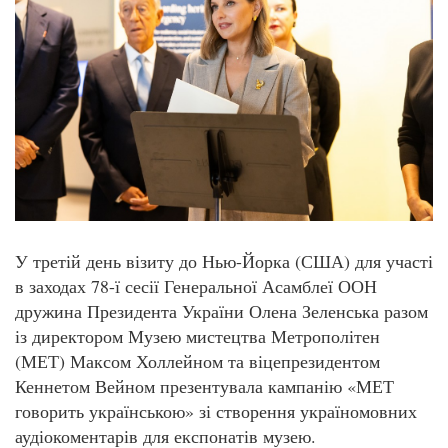
У третій день візиту до Нью-Йорка (США) для участі
в заходах 78-ї сесії Генеральної Асамблеї ООН
дружина Президента України Олена Зеленська разом
із директором Музею мистецтва Метрополітен
(МЕТ) Максом Холлейном та віцепрезидентом
Кеннетом Вейном презентувала кампанію «МЕТ
говорить українською» зі створення україномовних
аудіокоментарів для експонатів музею.