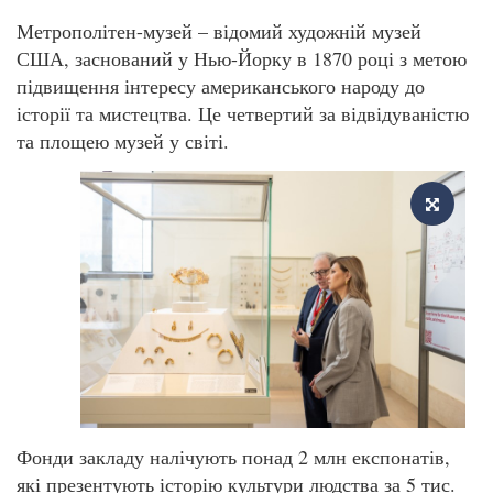
Метрополітен-музей – відомий художній музей
США, заснований у Нью-Йорку в 1870 році з метою
підвищення інтересу американського народу до
історії та мистецтва. Це четвертий за відвідуваністю
та площею музей у світі.
Фонди закладу налічують понад 2 млн експонатів,
які презентують історію культури людства за 5 тис.