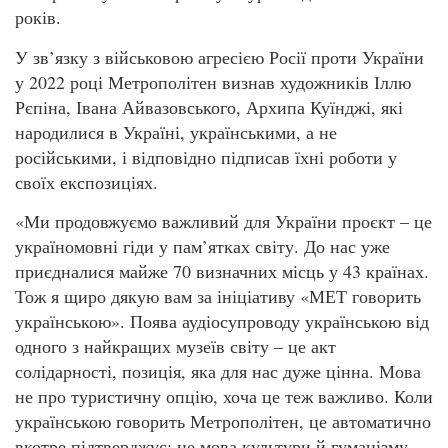
років.
У зв’язку з військовою агресією Росії проти України
у 2022 році Метрополітен визнав художників Іллю
Рєпіна, Івана Айвазовського, Архипа Куїнджі, які
народилися в Україні, українськими, а не
російськими, і відповідно підписав їхні роботи у
своїх експозиціях.
«Ми продовжуємо важливий для України проєкт – це
україномовні гіди у пам’ятках світу. До нас уже
приєдналися майже 70 визначних місць у 43 країнах.
Тож я щиро дякую вам за ініціативу «МЕТ говорить
українською». Поява аудіосупроводу українською від
одного з найкращих музеїв світу – це акт
солідарності, позиція, яка для нас дуже цінна. Мова
не про туристичну опцію, хоча це теж важливо. Коли
українською говорить Метрополітен, це автоматично
вкотре підтверджує: це мова культури й гуманізму.