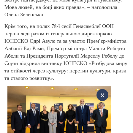
Мова людей, на боці яких правда», – наголосила
Олена Зеленська.
Крім того, на полях 78-ї сесії Генасамблеї ООН
перша леді разом із генеральною директоркою
ЮНЕСКО Одрі Азулє та за участю Прем’єр-міністра
Албанії Еді Рами, Премʼєр-міністра Мальти Роберта
Абели та Президента Португалії Марселу Ребелу де
Соузи відкрила виставку ЮНЕСКО «Розбудова миру
та стійкості через культуру: перетин культури, кризи
та сталого розвитку».