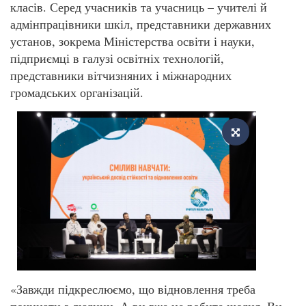
класів. Серед учасників та учасниць – учителі й
адмінпрацівники шкіл, представники державних
установ, зокрема Міністерства освіти і науки,
підприємці в галузі освітніх технологій,
представники вітчизняних і міжнародних
громадських організацій.
«Завжди підкреслюємо, що відновлення треба
починати з людини. А ви вже це робите щодня. Ви