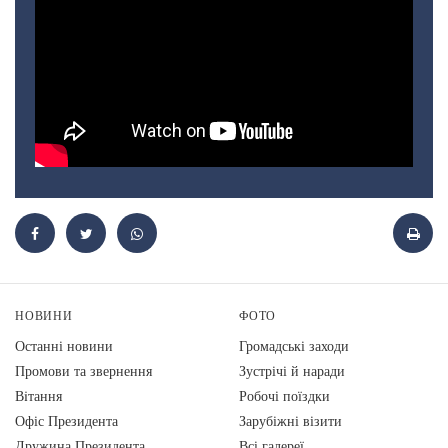
НОВИНИ
ФОТО
Останні новини
Громадські заходи
Промови та звернення
Зустрічі й наради
Вiтання
Робочі поїздки
Офіс Президента
Зарубіжні візити
Дружина Президента
Всі галереї