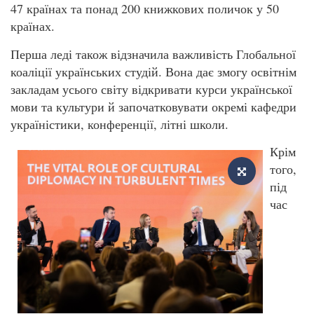
47 країнах та понад 200 книжкових поличок у 50
країнах.
Перша леді також відзначила важливість Глобальної
коаліції українських студій. Вона дає змогу освітнім
закладам усього світу відкривати курси української
мови та культури й започатковувати окремі кафедри
україністики, конференції, літні школи.
Крім
того,
під
час