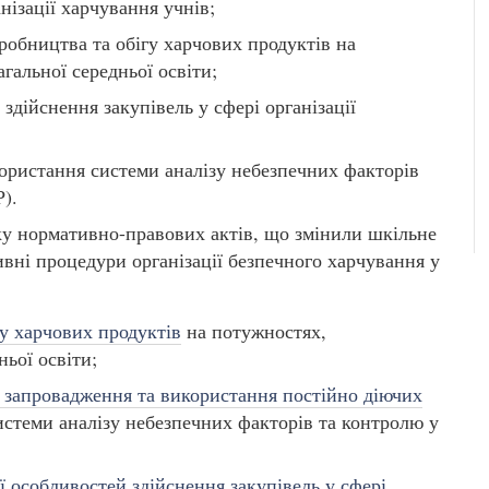
ізації харчування учнів;
иробництва та обігу харчових продуктів на
гальної середньої освіти;
здійснення закупівель у сфері організації
ористання системи аналізу небезпечних факторів
).
ку нормативно-правових актів, що змінили шкільне
вні процедури організації безпечного харчування у
гу харчових продуктів
на потужностях,
ньої освіти;
 запровадження та використання постійно діючих
истеми аналізу небезпечних факторів та контролю у
ї особливостей здійснення закупівель у сфері