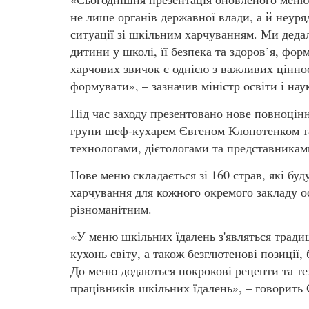
не лише органів державної влади, а й неур
ситуації зі шкільним харчуванням. Ми деда
дитини у школі, її безпека та здоров’я, фо
харчових звичок є однією з важливих цінно
формувати», – зазначив міністр освіти і на
Під час заходу презентовано нове повноцін
групи шеф-кухарем Євгеном Клопотенком та
технологами, дієтологами та представника
Нове меню складається зі 160 страв, які бу
харчування для кожного окремого закладу ос
різноманітним.
«У меню шкільних їдалень з'являться традиц
кухонь світу, а також безглютенові позиції, 
До меню додаються покрокові рецепти та те
працівників шкільних їдалень», – говорить