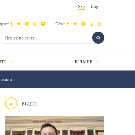
Укр
Eng
дент:
Офіс:
НТР
БІЛЬШЕ
новини
в
ВІДЕО