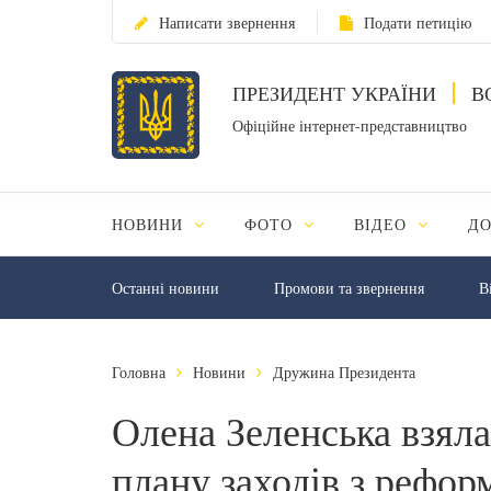
Написати звернення
Подати петицію
ПРЕЗИДЕНТ УКРАЇНИ
В
Офіційне інтернет-представництво
НОВИНИ
ФОТО
ВІДЕО
Д
Останні новини
Промови та звернення
В
Головна
Новини
Дружина Президента
Олена Зеленська взяла
плану заходів з рефо