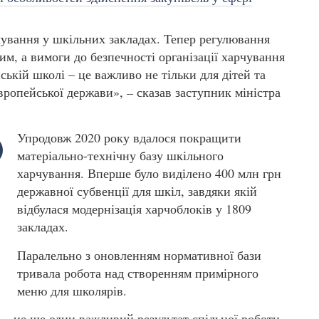
.
чування у шкільних закладах. Тепер регулювання
им, а вимоги до безпечності організації харчування
ській школі – це важливо не тільки для дітей та
європейської держави»,
–
сказав заступник міністра
Упродовж 2020 року вдалося покращити
матеріально-технічну базу шкільного
харчування. Вперше було виділено 400 млн грн
державної субвенції для шкіл, завдяки якій
відбулася модернізація харчоблоків у 1809
закладах.
Паралельно з оновленням нормативної бази
тривала робота над створенням примірного
меню для школярів.
– це ще один важливий результат спільної роботи