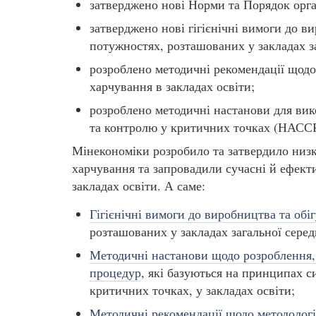
затверджено нові Норми та Порядок орган
затверджено нові гігієнічні вимоги до в
потужностях, розташованих у закладах за
розроблено методичні рекомендації щодо 
харчування в закладах освіти;
розроблено методичні настанови для вик
та контролю у критичних точках (НАССР
Мінекономіки розробило та затвердило низ
харчування та запровадили сучасні й ефекти
закладах освіти. А саме:
Гігієнічні вимоги до виробництва та обі
розташованих у закладах загальної серед
Методичні настанови щодо розроблення,
процедур
, які базуються на принципах с
критичних точках, у закладах освіти;
Методичні рекомендації щодо методологі