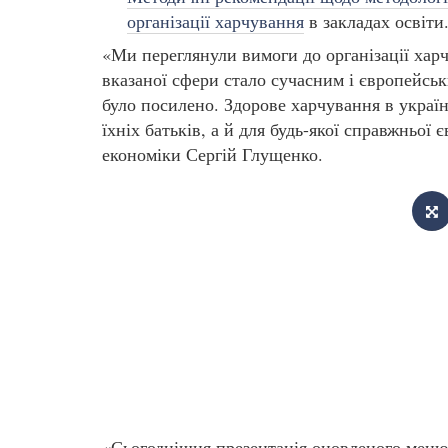
організації харчування
в закладах освіти
«Ми переглянули вимоги до організації хар
вказаної сфери стало сучасним і європейськ
було посилено. Здорове харчування в україн
їхніх батьків, а й для будь-якої справжньої 
економіки Сергій Глущенко.
«Сьогоднішня презентація оновленого меню 