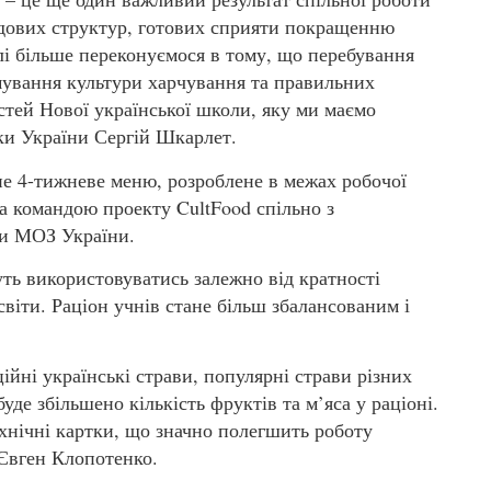
ядових структур, готових сприяти покращенню
лі більше переконуємося в тому, що перебування
рмування культури харчування та правильних
стей Нової української школи, яку ми маємо
уки України Сергій Шкарлет.
не 4-тижневе меню, розроблене в межах робочої
 командою проекту CultFood спільно з
ми МОЗ України.
дуть використовуватись залежно від кратності
віти. Раціон учнів стане більш збалансованим і
ійні українські страви, популярні страви різних
буде збільшено кількість фруктів та м’яса у раціоні.
хнічні картки, що значно полегшить роботу
 Євген Клопотенко.