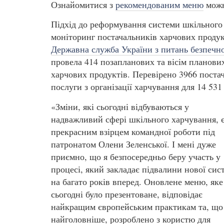
Ознайомитися з
рекомендованим меню
можн
Підхід до реформування системи шкільного
моніторинг постачальників харчових продукт
Державна служба України з питань безпечно
провела 414 позапланових та вісім планових
харчових продуктів. Перевірено 3966 постач
послуги з організації харчування для 14 531 
«Зміни, які сьогодні відбуваються у
надважливий сфері шкільного харчування, 
прекрасним взірцем командної роботи під
патронатом Олени Зеленської. І мені дуже
приємно, що я безпосередньо беру участь у
процесі, який закладає підвалини нової сис
на багато років вперед. Оновлене меню, яке
сьогодні було презентоване, відповідає
найкращим європейським практикам та, що
найголовніше, розроблено з користю для