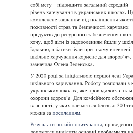
собі мету – підвищити загальний середній
рівень харчування в українських школах. Ц
комплексне завдання: від поліпшення якості
поживності страв та безпечності харчових
продуктів до ресурсного забезпечення шкіл.
хочу, щоб діти із задоволенням йшли у шкі
їдальню, а батьки були при цьому впевнені,
шкільне харчування корисне для здоров’я», 
зазначила Олена Зеленська.
У 2020 році за ініціативою першої леді Ук
шкільного харчування. Роботу розпочали з 
українських школах, яке проводилося спільн
охорони здоров’я. Для комісійного обстеже
власності, у яких навчається близько 300 т
можна за
посиланням
.
Результати онлайн-опитування
, проведеног
допомогли виділити основні проблеми та н