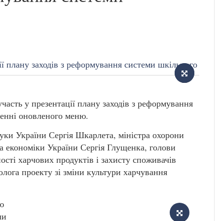
часть у презентації плану заходів з реформування
ленні оновленого меню.
науки України Сергія Шкарлета, міністра охорони
ра економіки України Сергія Глущенка, голови
ості харчових продуктів і захисту споживачів
олога проекту зі зміни культури харчування
ю
ли