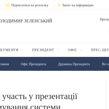
Підписатися на розсилку
Запит на інформацію
Прези
ОЛОДИМИР ЗЕЛЕНСЬКИЙ
ОКУМЕНТИ
ПРЕЗИДЕНТ
ОФІС
ПРЕС-ЦЕ
iтання
Офіс Президента
Дружина Президента
Всі 
 участь у презентації
рмування системи