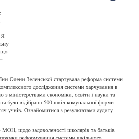
е
,
 Я
льну
 що
–
раїни Олени Зеленської стартувала реформа системи
комплексного дослідження системи харчування в
о з міністерствами економіки, освіти і науки та
ння було відібрано 500 шкіл комунальної форми
исяч учнів. Ознайомитися з результатами аудиту
о МОН, щодо задоволеності школярів та батьків
апрямки реформування системи шкільного