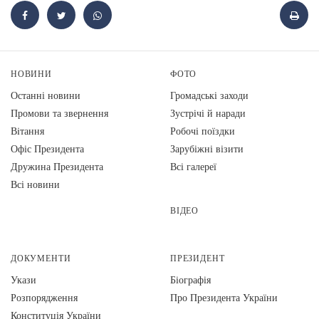
НОВИНИ
ФОТО
Останні новини
Громадські заходи
Промови та звернення
Зустрічі й наради
Вiтання
Робочі поїздки
Офіс Президента
Зарубіжні візити
Дружина Президента
Всі галереї
Всі новини
ВІДЕО
ДОКУМЕНТИ
ПРЕЗИДЕНТ
Укази
Біографія
Розпорядження
Про Президента України
Конституція України