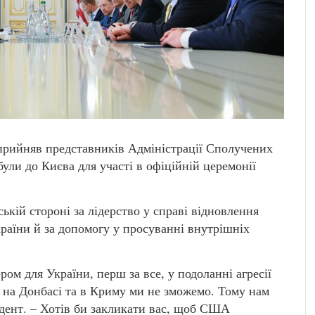
рийняв представників Адміністрації Сполучених
ли до Києва для участі в офіційній церемонії
кій стороні за лідерство у справі відновлення
України й за допомогу у просуванні внутрішніх
м для України, перш за все, у подоланні агресії
ю на Донбасі та в Криму ми не зможемо. Тому нам
дент. – Хотів би закликати вас, щоб США