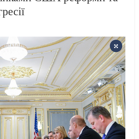
гресії