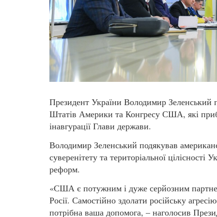
Президент України Володимир Зеленський п
Штатів Америки та Конгресу США, які прибу
інавгурації Глави держави.
Володимир Зеленський подякував американсь
суверенітету та територіальної цілісності 
реформ.
«США є потужним і дуже серйозним партнеро
Росії. Самостійно здолати російську агресі
потрібна ваша допомога, – наголосив Прези