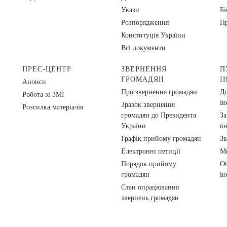
Укази
Бі
Розпорядження
Пр
Конституція України
Всі документи
ПРЕС-ЦЕНТР
ЗВЕРНЕННЯ
П
ГРОМАДЯН
І
Анонси
Про звернення громадян
До
Робота зі ЗМІ
ін
Зразок звернення
Розсилка матеріалів
громадян до Президента
За
України
о
Графік прийому громадян
Зв
Електронні петиції
Ме
Порядок прийому
Об
громадян
ін
Стан опрацювання
звернень громадян