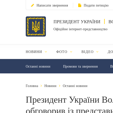
Написати звернення
Подати петицію
ПРЕЗИДЕНТ УКРАЇНИ
В
Офіційне інтернет-представництво
НОВИНИ
ФОТО
ВІДЕО
Д
Останні новини
Промови та звернення
В
Головна
Новини
Останні новини
Президент України В
обговорив із предста