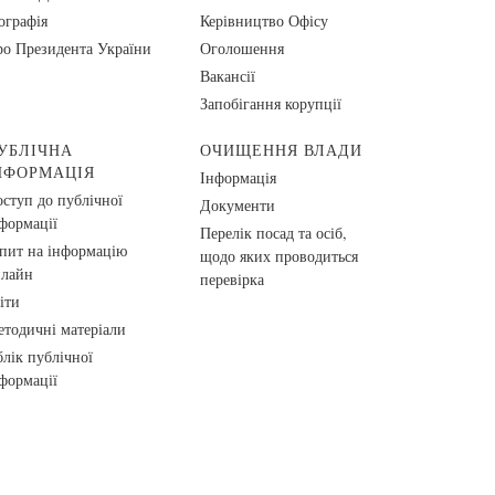
ографія
Керівництво Офісу
о Президента України
Оголошення
Вакансії
Запобігання корупції
УБЛІЧНА
ОЧИЩЕННЯ ВЛАДИ
НФОРМАЦІЯ
Інформація
ступ до публічної
Документи
формації
Перелік посад та осіб,
пит на інформацію
щодо яких проводиться
нлайн
перевірка
іти
тодичні матеріали
лік публічної
формації