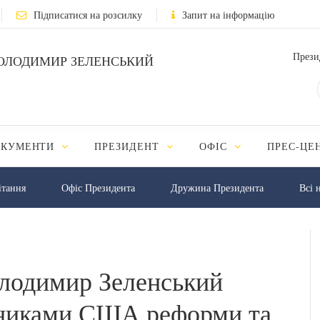
Підписатися на розсилку
Запит на інформацію
Прези
ОЛОДИМИР ЗЕЛЕНСЬКИЙ
ОКУМЕНТИ
ПРЕЗИДЕНТ
ОФІС
ПРЕС-ЦЕ
iтання
Офіс Президента
Дружина Президента
Всі 
олодимир Зеленський
вниками США реформи та