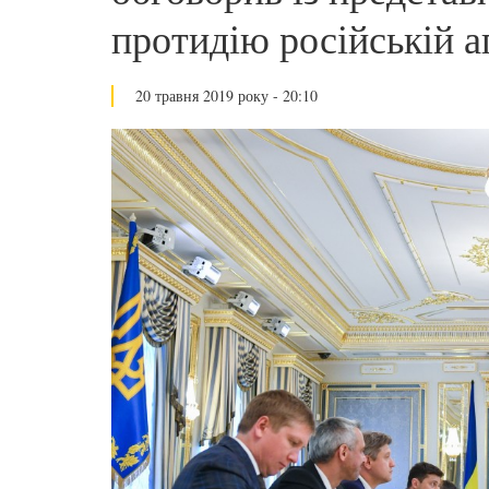
протидію російській а
20 травня 2019 року - 20:10