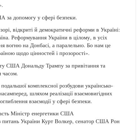
».
 за допомогу у сфері безпеки.
орі, відкриті й демократичні реформи в Україні:
їна. Реформування України в цілому, в усіх
ня вогню на Донбасі, а паралельно. Бо нам це
аїною щодо цінностей і прозорості».
ту США Дональду Трампу за привітання та
 часом.
 подальшої комплексної розбудови українсько-
насамперед, шляхом реалізації взаємовигідних
оглиблення взаємодії у сфері безпеки.
участь Міністр енергетики США
з питань України Курт Волкер, сенатор США Рон