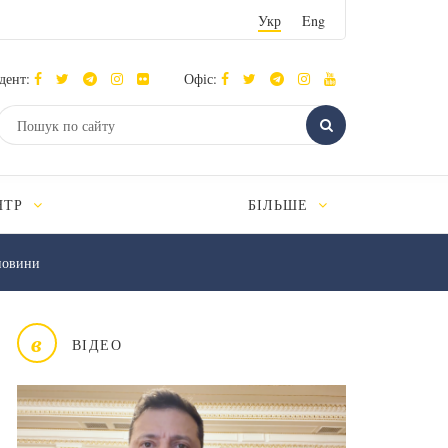
Укр
Eng
дент:
Офіс:
НТР
БІЛЬШЕ
новини
в
ВІДЕО