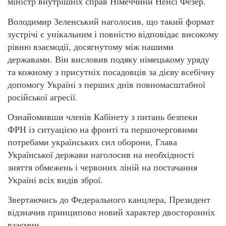
міністр внутрішніх справ Німеччини Ненсі Фезер.
Володимир Зеленський наголосив, що такий формат
зустрічі є унікальним і повністю відповідає високому
рівню взаємодії, досягнутому між нашими
державами. Він висловив подяку німецькому уряду
та кожному з присутніх посадовців за дієву всебічну
допомогу Україні з перших днів повномасштабної
російської агресії.
Ознайомивши членів Кабінету з питань безпеки
ФРН із ситуацією на фронті та першочерговими
потребами українських сил оборони, Глава
Української держави наголосив на необхідності
зняття обмежень і червоних ліній на постачання
Україні всіх видів зброї.
Звертаючись до Федерального канцлера, Президент
відзначив принципово новий характер двосторонніх
взаємин.