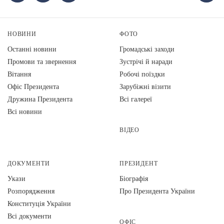
НОВИНИ
ФОТО
Останні новини
Громадські заходи
Промови та звернення
Зустрічі й наради
Вiтання
Робочі поїздки
Офіс Президента
Зарубіжні візити
Дружина Президента
Всі галереї
Всі новини
ВІДЕО
ДОКУМЕНТИ
ПРЕЗИДЕНТ
Укази
Біографія
Розпорядження
Про Президента України
Конституція України
Всі документи
ОФІС