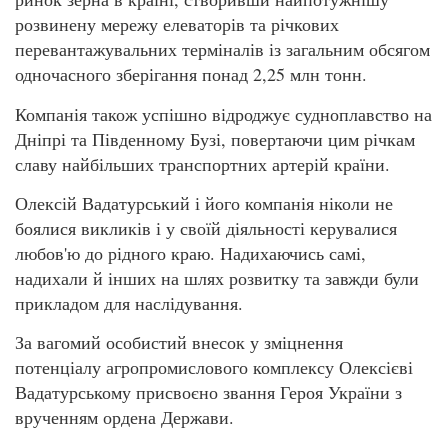
розвинену мережу елеваторів та річкових
перевантажувальних терміналів із загальним обсягом
одночасного зберігання понад 2,25 млн тонн.
Компанія також успішно відроджує судноплавство на
Дніпрі та Південному Бузі, повертаючи цим річкам
славу найбільших транспортних артерій країни.
Олексій Вадатурський і його компанія ніколи не
боялися викликів і у своїй діяльності керувалися
любов'ю до рідного краю. Надихаючись самі,
надихали й інших на шлях розвитку та завжди були
прикладом для наслідування.
За вагомий особистий внесок у зміцнення
потенціалу агропромислового комплексу Олексієві
Вадатурському присвоєно звання Героя України з
врученням ордена Держави.