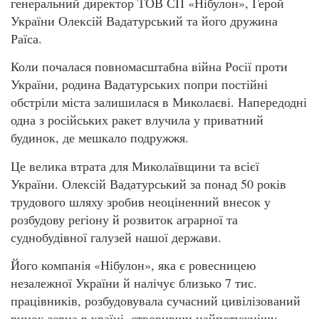
генеральний директор ТОВ СП «Нібулон», Герой
України Олексій Вадатурський та його дружина
Раїса.
Коли почалася повномасштабна війна Росії проти
України, родина Вадатурських попри постійні
обстріли міста залишилася в Миколаєві. Напередодні
одна з російських ракет влучила у приватний
будинок, де мешкало подружжя.
Це велика втрата для Миколаївщини та всієї
України. Олексій Вадатурський за понад 50 років
трудового шляху зробив неоціненний внесок у
розбудову регіону й розвиток аграрної та
суднобудівної галузей нашої держави.
Його компанія «Нібулон», яка є ровесницею
незалежної України й налічує близько 7 тис.
працівників, розбудовувала сучасний цивілізований
ринок зерна в країні, створивши найпотужнішу