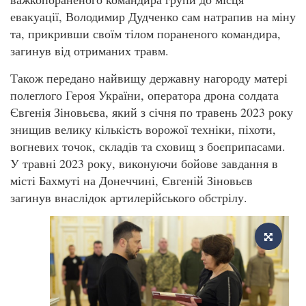
евакуації, Володимир Дудченко сам натрапив на міну
та, прикривши своїм тілом пораненого командира,
загинув від отриманих травм.
Також передано найвищу державну нагороду матері
полеглого Героя України, оператора дрона солдата
Євгенія Зіновьєва, який з січня по травень 2023 року
знищив велику кількість ворожої техніки, піхоти,
вогневих точок, складів та сховищ з боєприпасами.
У травні 2023 року, виконуючи бойове завдання в
місті Бахмуті на Донеччині, Євгеній Зіновьєв
загинув внаслідок артилерійського обстрілу.