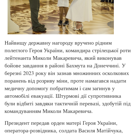
Найвищу державну нагороду вручено рідним
полеглого Героя України, командира стрілецької роти
лейтенанта Миколи Макаревича, який виконував
бойове завдання в районі Бахмута на Донеччині. У
березні 2023 року він зазнав множинних осколкових
поранень від розриву міни, проте намагався надати
медичну допомогу побратимам і сам загинув у
автомобілі евакуації. Штурмові дії супротивника
були відбиті завдяки тактичній перевазі, здобутій під
командуванням Миколи Макаревича.
Президент передав орден матері Героя України,
оператора-розвідника, солдата Василя Матійчука,