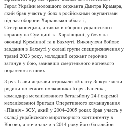
Героя України молодшого сержанта Дмитра Крамара,
який брав участь у боях з російськими окупантами
під час оборони Харківської області,
Сєвєродонецька, а також в обороні українського
кордону на Сумщині та Харківщині, у боях на
околиці Кремінної та в Бахмуті. Виконуючи бойове
завдання в Бахмуті у складі групи спецпризначення у
травні 2023 року, молодший сержант героїчно
загинув у бою, зазнавши смертельного вогневого
поранення в шию.
З рук Глави держави отримали «Золоту Зірку» члени
родини полеглого полковника Ігоря Ляшенка,
командира механізованого батальйону 24-ї окремої
механізованої бригади Оперативного командування
«Північ» ЗСУ, який у 2004–2005 роках брав участь у
складі українського миротворчого контингенту в
Косово, а починаючи з 2014 року його батальйон