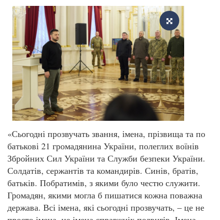
«Сьогодні прозвучать звання, імена, прізвища та по
батькові 21 громадянина України, полеглих воїнів
Збройних Сил України та Служби безпеки України.
Солдатів, сержантів та командирів. Синів, братів,
батьків. Побратимів, з якими було честю служити.
Громадян, якими могла б пишатися кожна поважна
держава. Всі імена, які сьогодні прозвучать, – це не
просто імена, це імена справжніх подвигів. Імена