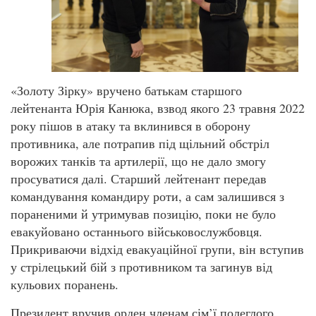
«Золоту Зірку» вручено батькам старшого
лейтенанта Юрія Канюка, взвод якого 23 травня 2022
року пішов в атаку та вклинився в оборону
противника, але потрапив під щільний обстріл
ворожих танків та артилерії, що не дало змогу
просуватися далі. Старший лейтенант передав
командування командиру роти, а сам залишився з
пораненими й утримував позицію, поки не було
евакуйовано останнього військовослужбовця.
Прикриваючи відхід евакуаційної групи, він вступив
у стрілецький бій з противником та загинув від
кульових поранень.
Президент вручив орден членам сім’ї полеглого