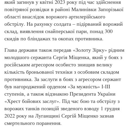
який загинув у квітні 2023 року під час здійснення
повітряної розвідки в районі Малинівки Запорізької
області внаслідок ворожого артилерійського
обстрілу. На рахунку солдата – підірваний ворожий
склад, виявлення снайперської пари, понад 300
скидів по бліндажах та окопах противника.
Глава держави також передав «Золоту Зірку» рідним
молодшого сержанта Сергія Міщенка, який у боях з
російським агресором особисто знищив велику
кількість броньованої техніки з особовим складом
противника. За заслуги в боях з агресором сержант
був нагороджений орденом «За мужність» І-ІІІ
ступенів, а також відзнакою Президента України
«Хрест бойових заслуг». Під час бою та обстрілу з
ворожих танків позицій зведеного взводу 1 грудня
2022 року на Луганщині Сергій Міщенко зазнав
смертельного поранення.