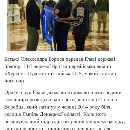
Батько Олександра Бориса передав Главі державі
прапор 11-ї окремої бригади армійської авіації
«Херсон» Сухопутних військ ЗСУ, у якій служив
його син.
Орден з рук Глави держави отримали члени родини
командира розвідувальної роти, капітана Степана
Воробця, який загинув у червні 2014 року біля
селища Ямпіль Донецької області. Коли його
розвідувальний підрозділ потрапив у ворожу засідку,
капітан особисто знищив трьох терористів, але