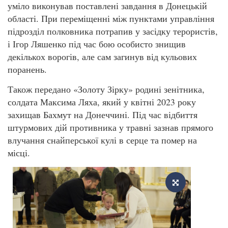
уміло виконував поставлені завдання в Донецькій
області. При переміщенні між пунктами управління
підрозділ полковника потрапив у засідку терористів,
і Ігор Ляшенко під час бою особисто знищив
декількох ворогів, але сам загинув від кульових
поранень.
Також передано «Золоту Зірку» родині зенітника,
солдата Максима Ляха, який у квітні 2023 року
захищав Бахмут на Донеччині. Під час відбиття
штурмових дій противника у травні зазнав прямого
влучання снайперської кулі в серце та помер на
місці.