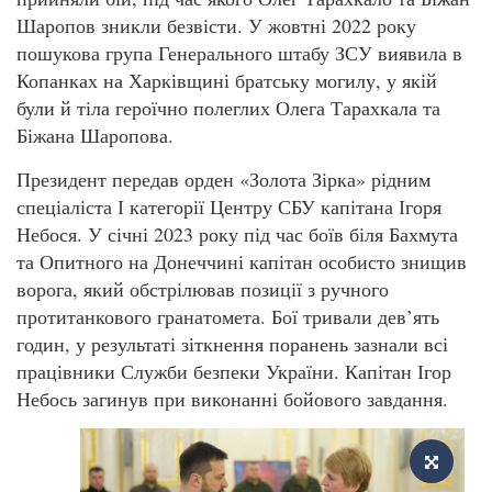
Шаропов зникли безвісти. У жовтні 2022 року
пошукова група Генерального штабу ЗСУ виявила в
Копанках на Харківщині братську могилу, у якій
були й тіла героїчно полеглих Олега Тарахкала та
Біжана Шаропова.
Президент передав орден «Золота Зірка» рідним
спеціаліста І категорії Центру СБУ капітана Ігоря
Небося. У січні 2023 року під час боїв біля Бахмута
та Опитного на Донеччині капітан особисто знищив
ворога, який обстрілював позиції з ручного
протитанкового гранатомета. Бої тривали дев’ять
годин, у результаті зіткнення поранень зазнали всі
працівники Служби безпеки України. Капітан Ігор
Небось загинув при виконанні бойового завдання.