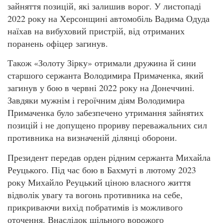
зайняття позицій, які залишив ворог. У листопаді
2022 року на Херсонщині автомобіль Вадима Одуда
наїхав на вибуховий пристрій, від отриманих
поранень офіцер загинув.
Також «Золоту Зірку» отримали дружина й сини
старшого сержанта Володимира Примаченка, який
загинув у бою в червні 2022 року на Донеччині.
Завдяки мужнім і героїчним діям Володимира
Примаченка було забезпечено утримання зайнятих
позицій і не допущено прориву переважальних сил
противника на визначеній ділянці оборони.
Президент передав орден рідним сержанта Михайла
Реуцького. Під час бою в Бахмуті в лютому 2023
року Михайло Реуцький ціною власного життя
відволік увагу та вогонь противника на себе,
прикриваючи вихід побратимів із можливого
оточення. Внаслідок щільного ворожого