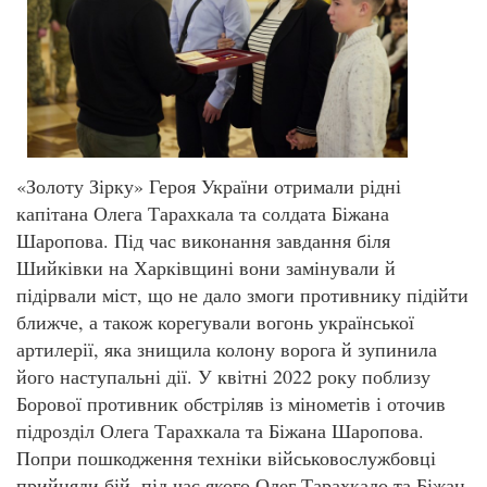
«Золоту Зірку» Героя України отримали рідні
капітана Олега Тарахкала та солдата Біжана
Шаропова. Під час виконання завдання біля
Шийківки на Харківщині вони замінували й
підірвали міст, що не дало змоги противнику підійти
ближче, а також корегували вогонь української
артилерії, яка знищила колону ворога й зупинила
його наступальні дії. У квітні 2022 року поблизу
Борової противник обстріляв із мінометів і оточив
підрозділ Олега Тарахкала та Біжана Шаропова.
Попри пошкодження техніки військовослужбовці
прийняли бій, під час якого Олег Тарахкало та Біжан