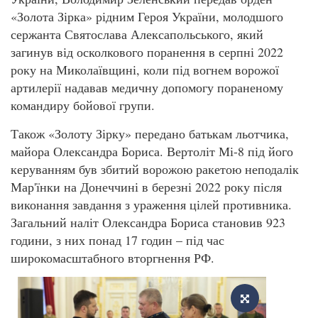
«Золота Зірка» рідним Героя України, молодшого
сержанта Святослава Алексапольського, який
загинув від осколкового поранення в серпні 2022
року на Миколаївщині, коли під вогнем ворожої
артилерії надавав медичну допомогу пораненому
командиру бойової групи.
Також «Золоту Зірку» передано батькам льотчика,
майора Олександра Бориса. Вертоліт Мі-8 під його
керуванням був збитий ворожою ракетою неподалік
Мар'їнки на Донеччині в березні 2022 року після
виконання завдання з ураження цілей противника.
Загальний наліт Олександра Бориса становив 923
години, з них понад 17 годин – під час
широкомасштабного вторгнення РФ.