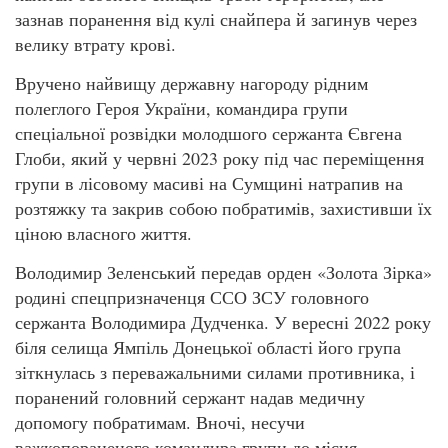
зазнав поранення від кулі снайпера й загинув через
велику втрату крові.
Вручено найвищу державну нагороду рідним
полеглого Героя України, командира групи
спеціальної розвідки молодшого сержанта Євгена
Глоби, який у червні 2023 року під час переміщення
групи в лісовому масиві на Сумщині натрапив на
розтяжку та закрив собою побратимів, захистивши їх
ціною власного життя.
Володимир Зеленський передав орден «Золота Зірка»
родині спецпризначенця ССО ЗСУ головного
сержанта Володимира Дудченка. У вересні 2022 року
біля селища Ямпіль Донецької області його група
зіткнулась з переважальними силами противника, і
поранений головний сержант надав медичну
допомогу побратимам. Вночі, несучи
важкопораненого командира групи до місця