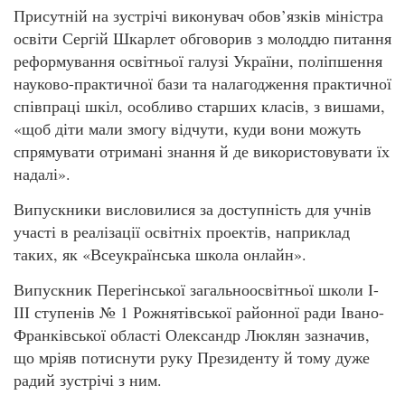
Присутній на зустрічі виконувач обов’язків міністра
освіти Сергій Шкарлет обговорив з молоддю питання
реформування освітньої галузі України, поліпшення
науково-практичної бази та налагодження практичної
співпраці шкіл, особливо старших класів, з вишами,
«щоб діти мали змогу відчути, куди вони можуть
спрямувати отримані знання й де використовувати їх
надалі».
Випускники висловилися за доступність для учнів
участі в реалізації освітніх проектів, наприклад
таких, як «Всеукраїнська школа онлайн».
Випускник Перегінської загальноосвітньої школи І-
ІІІ ступенів № 1 Рожнятівської районної ради Івано-
Франківської області Олександр Люклян зазначив,
що мріяв потиснути руку Президенту й тому дуже
радий зустрічі з ним.