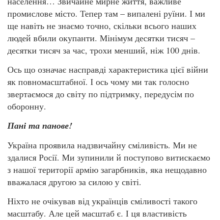
населення… Звичайне мирне життя, важливе
промислове місто. Тепер там – випалені руїни. І ми
ще навіть не знаємо точно, скільки всього наших
людей вбили окупанти. Мінімум десятки тисяч –
десятки тисяч за час, трохи менший, ніж 100 днів.
Ось що означає насправді характеристика цієї війни
як повномасштабної. І ось чому ми так голосно
звертаємося до світу по підтримку, передусім по
оборонну.
Пані та панове!
Україна проявила надзвичайну сміливість. Ми не
здалися Росії. Ми зупинили й поступово витискаємо
з нашої території армію загарбників, яка нещодавно
вважалася другою за силою у світі.
Ніхто не очікував від українців сміливості такого
масштабу. Але цей масштаб є. І ця властивість