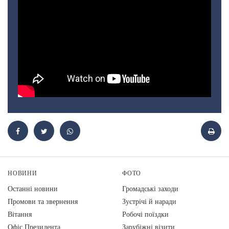
НОВИНИ
ФОТО
Останні новини
Громадські заходи
Промови та звернення
Зустрічі й наради
Вiтання
Робочі поїздки
Офіс Президента
Зарубіжні візити