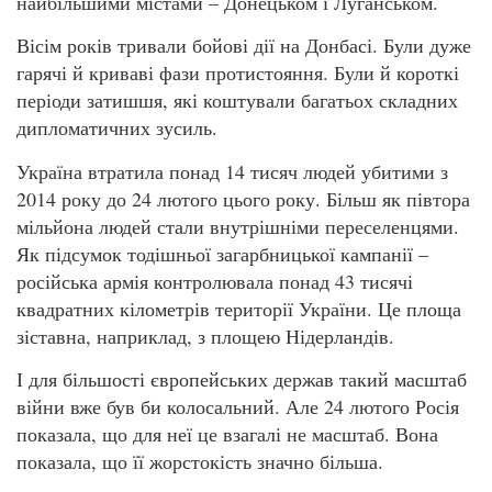
найбільшими містами – Донецьком і Луганськом.
Вісім років тривали бойові дії на Донбасі. Були дуже
гарячі й криваві фази протистояння. Були й короткі
періоди затишшя, які коштували багатьох складних
дипломатичних зусиль.
Україна втратила понад 14 тисяч людей убитими з
2014 року до 24 лютого цього року. Більш як півтора
мільйона людей стали внутрішніми переселенцями.
Як підсумок тодішньої загарбницької кампанії –
російська армія контролювала понад 43 тисячі
квадратних кілометрів території України. Це площа
зіставна, наприклад, з площею Нідерландів.
І для більшості європейських держав такий масштаб
війни вже був би колосальний. Але 24 лютого Росія
показала, що для неї це взагалі не масштаб. Вона
показала, що її жорстокість значно більша.