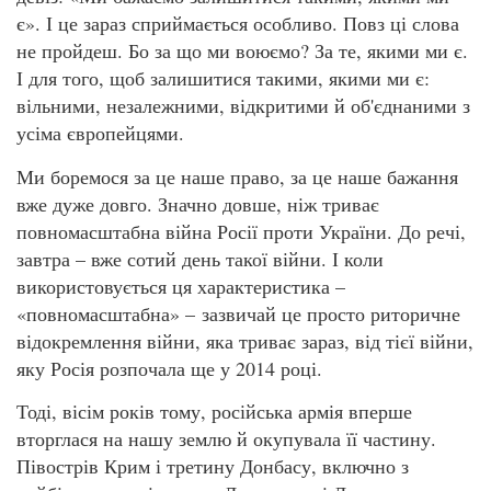
є». І це зараз сприймається особливо. Повз ці слова
не пройдеш. Бо за що ми воюємо? За те, якими ми є.
І для того, щоб залишитися такими, якими ми є:
вільними, незалежними, відкритими й об'єднаними з
усіма європейцями.
Ми боремося за це наше право, за це наше бажання
вже дуже довго. Значно довше, ніж триває
повномасштабна війна Росії проти України. До речі,
завтра – вже сотий день такої війни. І коли
використовується ця характеристика –
«повномасштабна» – зазвичай це просто риторичне
відокремлення війни, яка триває зараз, від тієї війни,
яку Росія розпочала ще у 2014 році.
Тоді, вісім років тому, російська армія вперше
вторглася на нашу землю й окупувала її частину.
Півострів Крим і третину Донбасу, включно з