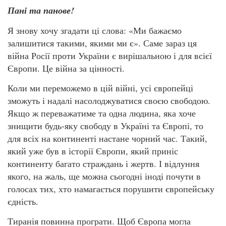
Пані та панове!
Я знову хочу згадати ці слова: «Ми бажаємо
залишитися такими, якими ми є». Саме зараз ця
війна Росії проти України є вирішальною і для всієї
Європи. Це війна за цінності.
Коли ми переможемо в цій війні, усі європейці
зможуть і надалі насолоджуватися своєю свободою.
Якщо ж переважатиме та одна людина, яка хоче
знищити будь-яку свободу в Україні та Європі, то
для всіх на континенті настане чорний час. Такий,
який уже був в історії Європи, який приніс
континенту багато страждань і жертв. І відлуння
якого, на жаль, ще можна сьогодні іноді почути в
голосах тих, хто намагається порушити європейську
єдність.
Тиранія повинна програти. Щоб Європа могла