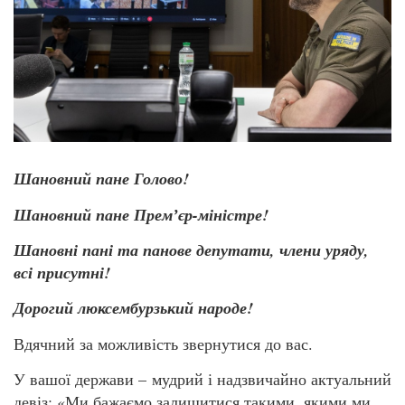
Шановний пане Голово!
Шановний пане Премʼєр-міністре!
Шановні пані та панове депутати, члени уряду,
всі присутні!
Дорогий люксембурзький народе!
Вдячний за можливість звернутися до вас.
У вашої держави – мудрий і надзвичайно актуальний
девіз: «Ми бажаємо залишитися такими, якими ми