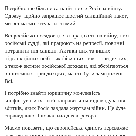
Потрібно ще більше санкцій проти Росії за війну.
Одразу, щойно запрацює шостий санкційний пакет,
ми всі маємо готувати сьомий.
Всі російські посадовці, які працюють на війну, і всі
російські судді, які працюють на репресії, повинні
потрапити під санкції. Активи цих та інших
підсанкційних осіб – як фізичних, так і юридичних,
а також активи російської держави, які зберігаються
в іноземних юрисдикціях, мають бути заморожені.
Всі.
І потрібно знайти юридичну можливість
конфіскувати їх, щоб направити на відшкодування
збитків, яких Росія завдала жертвам війни. Це буде
справедливо. І повчально для агресора.
Маємо показати, що європейська єдність переважає
будь-які сумніви у здатності Європи захищати свої