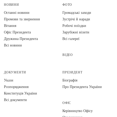
НОВИНИ
ФОТО
Останні новини
Громадські заходи
Промови та звернення
Зустрічі й наради
Вiтання
Робочі поїздки
Офіс Президента
Зарубіжні візити
Дружина Президента
Всі галереї
Всі новини
ВІДЕО
ДОКУМЕНТИ
ПРЕЗИДЕНТ
Укази
Біографія
Розпорядження
Про Президента України
Конституція України
Всі документи
ОФІС
Керівництво Офісу