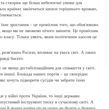
 та створює ще більш небезпечні умови для
ьох країнах закінчаться запаси торішнього врожаю,
ближається.
 їхнє зростання – це провісник того, що обов'язково
я, якщо ми не зможемо нічого змінити. Це провісник
го класу. Тільки уявіть, яким політичним хаосом це
, розв'язана Росією, впливає на увесь світ. А таких
равді багато.
 не менш дестабілізаційним для співжиття у світі.
ти іншої. Блокада наших портів – це своєрідне
які хочуть підкорити сусідів чи забрати їхню
це у війні проти України, то інші держави
опустимий інструмент тиску в сучасному світі. А
рі й жодна країна після цього не будуть у безпеці.