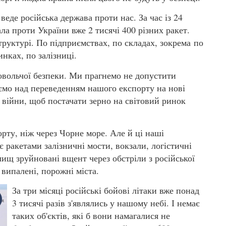
 веде російська держава проти нас. За час із 24
ла проти України вже 2 тисячі 400 різних ракет.
руктурі. По підприємствах, по складах, зокрема по
нках, по залізниці.
довольчої безпеки. Ми прагнемо не допустити
ємо над переведенням нашого експорту на нові
війни, щоб постачати зерно на світовий ринок
рту, ніж через Чорне море. Але й ці наші
є ракетами залізничні мости, вокзали, логістичні
лищ зруйновані вщент через обстріли з російської
, випалені, порожні міста.
За три місяці російські бойові літаки вже понад
3 тисячі разів з'являлись у нашому небі. І немає
таких об'єктів, які б вони намагалися не