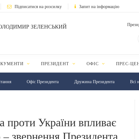
Підписатися на розсилку
Запит на інформацію
Прези
ОЛОДИМИР ЗЕЛЕНСЬКИЙ
ОКУМЕНТИ
ПРЕЗИДЕНТ
ОФІС
ПРЕС-ЦЕ
iтання
Офіс Президента
Дружина Президента
Всі 
на проти України впливає
ю – звернення Президента