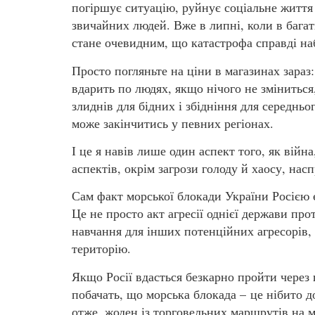
погіршує ситуацію, руйнує соціальне життя
звичайних людей. Вже в липні, коли в багат
стане очевидним, що катастрофа справді на
Просто погляньте на ціни в магазинах зараз:
вдарить по людях, якщо нічого не змінитьс
злиднів для бідних і збідніння для середньо
може закінчитись у певних регіонах.
І це я навів лише один аспект того, як війна
аспектів, окрім загрози голоду й хаосу, насп
Сам факт морської блокади України Росією є
Це не просто акт агресії однієї держави про
навчання для інших потенційних агресорів, 
територію.
Якщо Росії вдасться безкарно пройти через 
побачать, що морська блокада – це нібито д
отже, жоден із торговельних маршрутів на мо