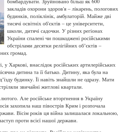
бомбардувати. Зруйновано більш як 600
закладів охорони здоров'я – лікарень, пологових
будинків, поліклінік, амбулаторій. Майже дві
тисячі освітніх об'єктів – це університети,
школи, дитячі садочки. У різних регіонах
України спалені чи пошкоджені російськими
обстрілами десятки релігійних обʼєктів –
йних громад.
і, у Харкові, внаслідок російських артилерійських
ісячна дитина та її батько. Дитину, яка була на
дʼїзду будинку. Її навіть знайшли не одразу. Мати
бстріляли звичайні житлові квартали.
4 лютого. Але російське вторгнення в Україну
осія захопила наш півострів Крим і розпочала
ержави. Вісім років ця війна залишалася локальною,
наступ проти всієї нашої держави.
рять про це відкрито. Російське керівництво