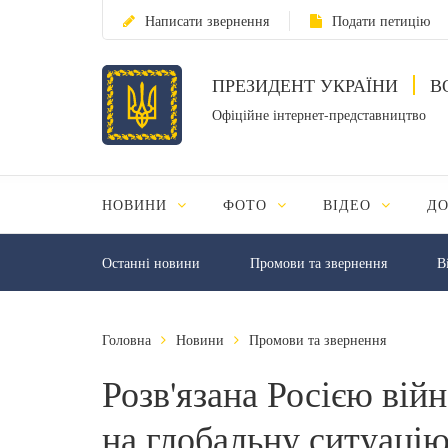
Написати звернення
Подати петицію
ПРЕЗИДЕНТ УКРАЇНИ
В
Офіційне інтернет-представництво
НОВИНИ
ФОТО
ВІДЕО
Д
Останні новини
Промови та звернення
В
Головна
Новини
Промови та звернення
Розв'язана Росією вій
на глобальну ситуаці