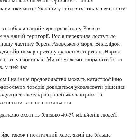
тки мільйонів тонн зернових та іншої
ь високе місце України у світових топах з експорту
рт заблокований через розв'язану Росією
на нашій території. Росія перекрила доступ до
нашу частину берега Азовського моря. Внаслідок
радиційних маршрутів української торгівлі. Наразі
увають у сховищах. Ми не можемо направити їх на
, у цей час.
одом і на інше продовольство можуть катастрофічно
родовольчих товарів доводиться ухвалювати рішення
одукції зі своїх країн, щоб якось втримати
 захистити власне споживання.
одатково охопить близько 40-50 мільйонів людей.
 йде також і політичний хаос, який ще більше