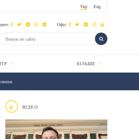
Укр
Eng
дент:
Офіс:
НТР
БІЛЬШЕ
новини
в
ВІДЕО