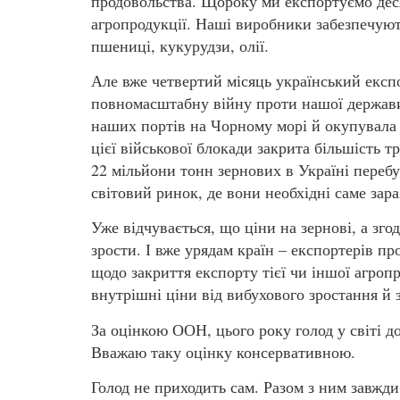
продовольства. Щороку ми експортуємо деся
агропродукції. Наші виробники забезпечуют
пшениці, кукурудзи, олії.
Але вже четвертий місяць український експо
повномасштабну війну проти нашої держави 
наших портів на Чорному морі й окупувала 
цієї військової блокади закрита більшість т
22 мільйони тонн зернових в Україні переб
світовий ринок, де вони необхідні саме зараз
Уже відчувається, що ціни на зернові, а зг
зрости. І вже урядам країн – експортерів п
щодо закриття експорту тієї чи іншої агропр
внутрішні ціни від вибухового зростання й
За оцінкою ООН, цього року голод у світі д
Вважаю таку оцінку консервативною.
Голод не приходить сам. Разом з ним завжди