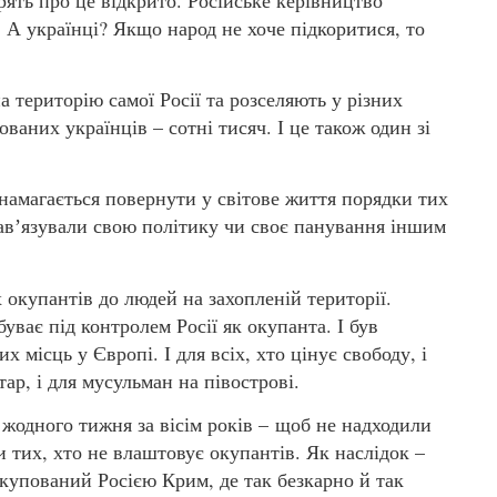
. А українці? Якщо народ не хоче підкоритися, то
територію самої Росії та розселяють у різних
ованих українців – сотні тисяч. І це також один зі
 намагається повернути у світове життя порядки тих
 навʼязували свою політику чи своє панування іншим
 окупантів до людей на захопленій території.
уває під контролем Росії як окупанта. І був
 місць у Європі. І для всіх, хто цінує свободу, і
ар, і для мусульман на півострові.
 жодного тижня за вісім років – щоб не надходили
 тих, хто не влаштовує окупантів. Як наслідок –
окупований Росією Крим, де так безкарно й так