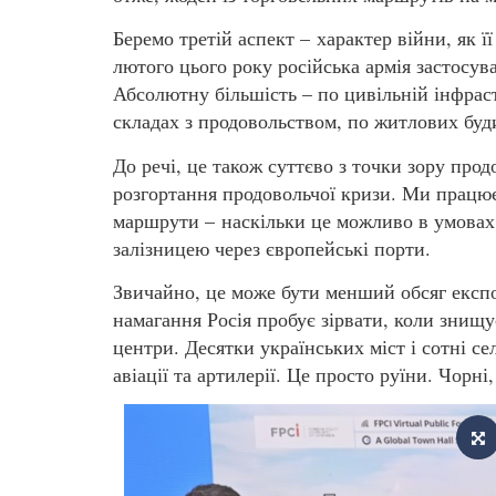
Беремо третій аспект – характер війни, як її
лютого цього року російська армія застосува
Абсолютну більшість – по цивільній інфраст
складах з продовольством, по житлових буди
До речі, це також суттєво з точки зору про
розгортання продовольчої кризи. Ми працю
маршрути – наскільки це можливо в умовах 
залізницею через європейські порти.
Звичайно, це може бути менший обсяг експо
намагання Росія пробує зірвати, коли знищу
центри. Десятки українських міст і сотні се
авіації та артилерії. Це просто руїни. Чорні