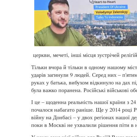
церкви, мечеті, інші місця зустрічей релігі
Тільки вчора й тільки в одному нашому міст
ударів загинули 9 людей. Серед них – п'ятим
руках у батька, вибухом відкинуло на дах пі
була важко поранена. Російські військові о
І це – щоденна реальність нашої країни з 2
почалося набагато раніше. Ще у 2014 році Р
війну на Донбасі – у двох регіонах нашої д
поки в Москві не ухвалили рішення піти в 
У чому сенс цієї війни для Росії? Вони гово