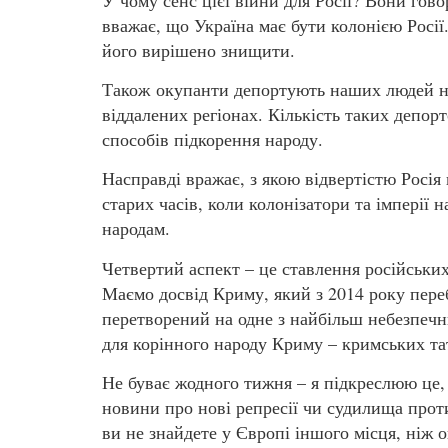
вважає, що Україна має бути колонією Росії
його вирішено знищити.
Також окупанти депортують наших людей на 
віддалених регіонах. Кількість таких депорт
способів підкорення народу.
Насправді вражає, з якою відвертістю Росія
старих часів, коли колонізатори та імперії
народам.
Четвертий аспект – це ставлення російських
Маємо досвід Криму, який з 2014 року переб
перетворений на одне з найбільш небезпечних
для корінного народу Криму – кримських тат
Не буває жодного тижня – я підкреслюю це,
новини про нові репресії чи судилища проти
ви не знайдете у Європі іншого місця, ніж 