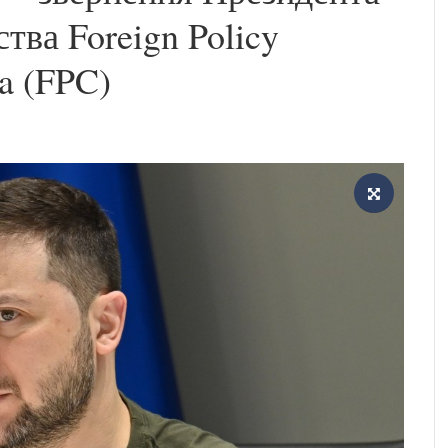
тва Foreign Policy
a (FPC)