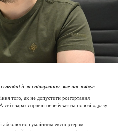
огодні й за спілкування, яке нас очікує.
іння того, як не допустити розгортання
А світ зараз справді перебуває на порозі одразу
х і абсолютно сумлінним експортером