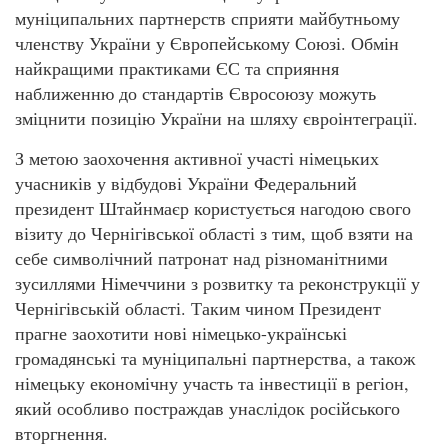
муніципальних партнерств сприяти майбутньому
членству України у Європейському Союзі. Обмін
найкращими практиками ЄС та сприяння
наближенню до стандартів Євросоюзу можуть
зміцнити позицію України на шляху євроінтеграції.
З метою заохочення активної участі німецьких
учасників у відбудові України Федеральний
президент Штайнмаєр користується нагодою свого
візиту до Чернігівської області з тим, щоб взяти на
себе символічний патронат над різноманітними
зусиллями Німеччини з розвитку та реконструкції у
Чернігівській області. Таким чином Президент
прагне заохотити нові німецько-українські
громадянські та муніципальні партнерства, а також
німецьку економічну участь та інвестиції в регіон,
який особливо постраждав унаслідок російського
вторгнення.