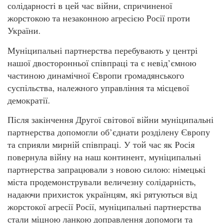
солідарності в цей час війни, спричиненої
жорстокою та незаконною агресією Росії проти
України.
Муніципальні партнерства перебувають у центрі
нашої двосторонньої співпраці та є невід’ємною
частиною динамічної Європи громадянського
суспільства, належного управління та місцевої
демократії.
Після закінчення Другої світової війни муніципальні
партнерства допомогли об’єднати розділену Європу
та сприяли мирній співпраці. У той час як Росія
повернула війну на наш континент, муніципальні
партнерства запрацювали з новою силою: німецькі
міста продемонстрували величезну солідарність,
надаючи прихисток українцям, які рятуються від
жорстокої агресії Росії, муніципальні партнерства
стали міцною ланкою доправлення допомоги та