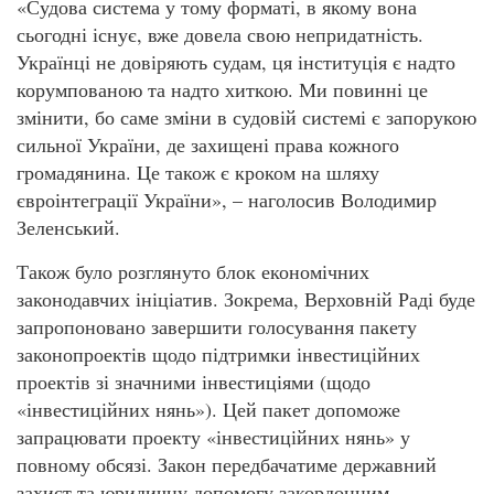
«Судова система у тому форматі, в якому вона
сьогодні існує, вже довела свою непридатність.
Українці не довіряють судам, ця інституція є надто
корумпованою та надто хиткою. Ми повинні це
змінити, бо саме зміни в судовій системі є запорукою
сильної України, де захищені права кожного
громадянина. Це також є кроком на шляху
євроінтеграції України», – наголосив Володимир
Зеленський.
Також було розглянуто блок економічних
законодавчих ініціатив. Зокрема, Верховній Раді буде
запропоновано завершити голосування пакету
законопроектів щодо підтримки інвестиційних
проектів зі значними інвестиціями (щодо
«інвестиційних нянь»). Цей пакет допоможе
запрацювати проекту «інвестиційних нянь» у
повному обсязі. Закон передбачатиме державний
захист та юридичну допомогу закордонним