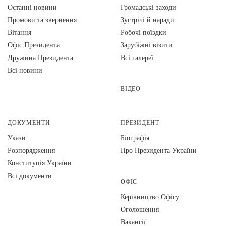
Останні новини
Громадські заходи
Промови та звернення
Зустрічі й наради
Вiтання
Робочі поїздки
Офіс Президента
Зарубіжні візити
Дружина Президента
Всі галереї
Всі новини
ВІДЕО
ДОКУМЕНТИ
ПРЕЗИДЕНТ
Укази
Біографія
Розпорядження
Про Президента України
Конституція України
Всі документи
ОФІС
Керівництво Офісу
Оголошення
Вакансії