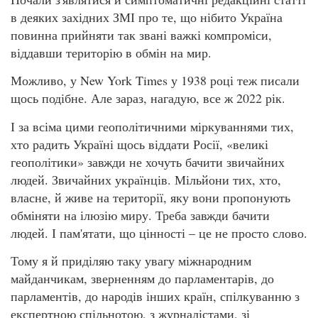
в деяких західних ЗМІ про те, що нібито Україна
повинна прийняти так звані важкі компроміси,
віддавши територію в обмін на мир.
Можливо, у New York Times у 1938 році теж писали
щось подібне. Але зараз, нагадую, все ж 2022 рік.
І за всіма цими геополітичними міркуваннями тих,
хто радить Україні щось віддати Росії, «великі
геополітики» завжди не хочуть бачити звичайних
людей. Звичайних українців. Мільйони тих, хто,
власне, й живе на території, яку вони пропонують
обміняти на ілюзію миру. Треба завжди бачити
людей. І пам'ятати, що цінності – це не просто слово.
Тому я й приділяю таку увагу міжнародним
майданчикам, зверненням до парламентарів, до
парламентів, до народів інших країн, спілкуванню з
експертною спільнотою, з журналістами, зі