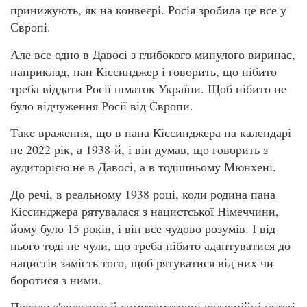
принижують, як на конвеєрі. Росія зробила це все у
Європі.
Але все одно в Давосі з глибокого минулого виринає,
наприклад, пан Кіссинджер і говорить, що нібито
треба віддати Росії шматок України. Щоб нібито не
було відчуження Росії від Європи.
Таке враження, що в пана Кіссинджера на календарі
не 2022 рік, а 1938-й, і він думав, що говорить з
аудиторією не в Давосі, а в тодішньому Мюнхені.
До речі, в реальному 1938 році, коли родина пана
Кіссинджера рятувалася з нацистської Німеччини,
йому було 15 років, і він все чудово розумів. І від
нього тоді не чули, що треба нібито адаптуватися до
нацистів замість того, щоб рятуватися від них чи
боротися з ними.
Почали з'являтися й симптоматичні редакційні статті