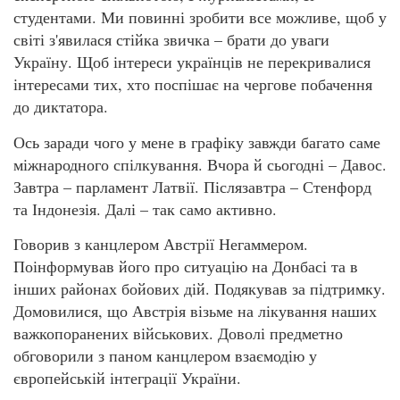
студентами. Ми повинні зробити все можливе, щоб у
світі з'явилася стійка звичка – брати до уваги
Україну. Щоб інтереси українців не перекривалися
інтересами тих, хто поспішає на чергове побачення
до диктатора.
Ось заради чого у мене в графіку завжди багато саме
міжнародного спілкування. Вчора й сьогодні – Давос.
Завтра – парламент Латвії. Післязавтра – Стенфорд
та Індонезія. Далі – так само активно.
Говорив з канцлером Австрії Негаммером.
Поінформував його про ситуацію на Донбасі та в
інших районах бойових дій. Подякував за підтримку.
Домовилися, що Австрія візьме на лікування наших
важкопоранених військових. Доволі предметно
обговорили з паном канцлером взаємодію у
європейській інтеграції України.