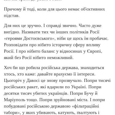
Причому й тоді, коли для цього немає об'єктивних
підстав.
Для них це зручно. І справді звично. Часто дуже
вигідно. Називати тих чи інших політиків Росії
«героями Достоєвського», ніби це щось їм пробачає.
Розповідати про нібито історичну сферу впливу
Росії. І про нібито баланс у відносинах у Європі,
який без Росії нібито неможливий.
Хоч би що робила російська держава, знаходиться
хтось, хто каже: давайте врахуємо її інтереси.
Цьогоріч у Давосі це знову прозвучало. Попри тисячі
російських ракет, які вдарили по Україні. Попри
десятки тисяч убитих українців. Попри Бучу й
Маріуполь тощо. Попри зруйновані міста. І попри
побудовані російською державою «фільтраційні
табори», у яких убивають, катують, ґвалтують і