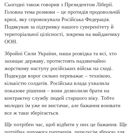
Сьогодні також говорив з Президентом Ліберії.
Головна тема розмови – це протидія продовольчій
кризі, яку спровокувала Російська Федерація.
Подякував за підтримку нашого суверенітету й
територіальної цілісності, зокрема на майданчику
ООН.
Збройні Сили України, наша розвідка та всі, хто
захищає державу, протистоять надзвичайно
жорсткому наступу російських військ на сході.
Подекуди ворог сильно переважає – технікою,
кількістю солдатів. Російська влада ухвалила
показове рішення – вони дозволили брати на
контрактну службу людей старшого віку. Тобто
молодих їм уже не вистачає, але бажання воювати
все ж таки зберігається.
Ще потрібен час, щоб відбити у них це бажання. Ще
потрібна допомога партнерів, передусім зброєю для