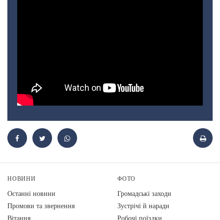
НОВИНИ
ФОТО
Останні новини
Громадські заходи
Промови та звернення
Зустрічі й наради
Вiтання
Робочі поїздки