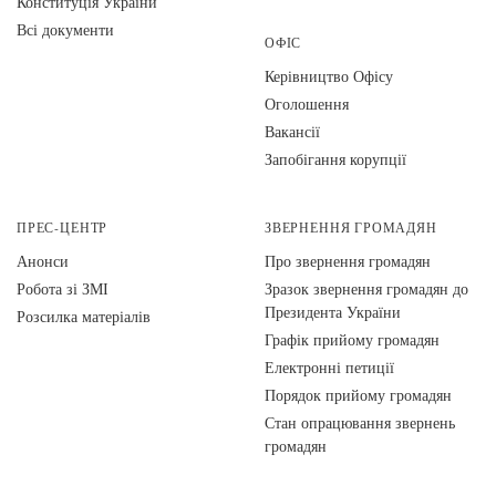
Конституція України
Всі документи
ОФІС
Керівництво Офісу
Оголошення
Вакансії
Запобігання корупції
ПРЕС-ЦЕНТР
ЗВЕРНЕННЯ ГРОМАДЯН
Анонси
Про звернення громадян
Робота зі ЗМІ
Зразок звернення громадян до
Президента України
Розсилка матеріалів
Графік прийому громадян
Електронні петиції
Порядок прийому громадян
Стан опрацювання звернень
громадян