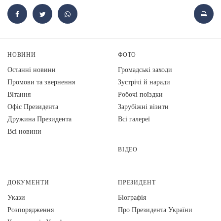
НОВИНИ
ФОТО
Останні новини
Громадські заходи
Промови та звернення
Зустрічі й наради
Вiтання
Робочі поїздки
Офіс Президента
Зарубіжні візити
Дружина Президента
Всі галереї
Всі новини
ВІДЕО
ДОКУМЕНТИ
ПРЕЗИДЕНТ
Укази
Біографія
Розпорядження
Про Президента України