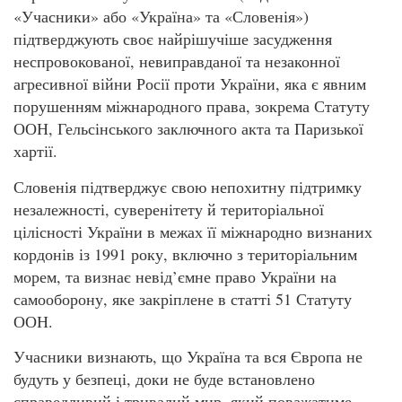
«Учасники» або «Україна» та «Словенія»)
підтверджують своє найрішучіше засудження
неспровокованої, невиправданої та незаконної
агресивної війни Росії проти України, яка є явним
порушенням міжнародного права, зокрема Статуту
ООН, Гельсінського заключного акта та Паризької
хартії.
Словенія підтверджує свою непохитну підтримку
незалежності, суверенітету й територіальної
цілісності України в межах її міжнародно визнаних
кордонів із 1991 року, включно з територіальним
морем, та визнає невід’ємне право України на
самооборону, яке закріплене в статті 51 Статуту
ООН.
Учасники визнають, що Україна та вся Європа не
будуть у безпеці, доки не буде встановлено
справедливий і тривалий мир, який поважатиме