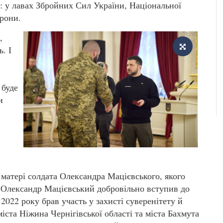
в: у лавах Збройних Сил України, Національної
орони.
,
. І
,
 буде
и
 матері солдата Олександра Мацієвського, якого
. Олександр Мацієвський добровільно вступив до
2022 року брав участь у захисті суверенітету й
міста Ніжина Чернігівської області та міста Бахмута