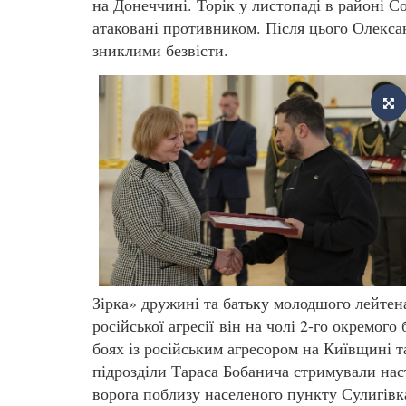
на Донеччині. Торік у листопаді в районі С
атаковані противником. Після цього Олекс
зниклими безвісти.
Зірка» дружині та батьку молодшого лейтен
російської агресії він на чолі 2-го окремо
боях із російським агресором на Київщині т
підрозділи Тараса Бобанича стримували на
ворога поблизу населеного пункту Сулигівк