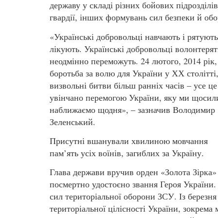
державу у складі різних бойових підрозділі
гвардії, інших формувань сил безпеки й об
«Українські добровольці навчають і рятують
лікують. Українські добровольці волонтерять
неодмінно переможуть. 24 лютого, 2014 рік,
боротьба за волю для України у ХХ столітті
визвольні битви більш ранніх часів – усе це
увінчано перемогою України, яку ми щосил
наближаємо щодня», – зазначив Володимир
Зеленський.
Присутні вшанували хвилиною мовчання
пам’ять усіх воїнів, загиблих за Україну.
Глава держави вручив орден «Золота Зірка»
посмертно удостоєно звання Героя України
сил територіальної оборони ЗСУ. Із березня 
територіальної цілісності України, зокрема 