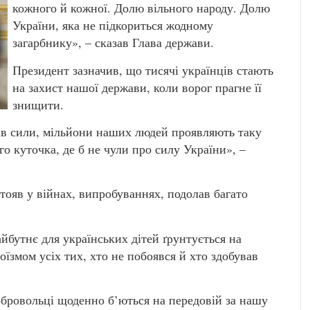
кожного й кожної. Долю вільного народу. Долю
України, яка не підкориться жодному
загарбнику», – сказав Глава держави.
Президент зазначив, що тисячі українців стають
на захист нашої держави, коли ворог прагне її
знищити.
ців сили, мільйони наших людей проявляють таку
го куточка, де б не чули про силу України», –
тояв у війнах, випробуваннях, подолав багато
йбутнє для українських дітей ґрунтується на
їзмом усіх тих, хто не побоявся й хто здобував
обровольці щоденно б’ються на передовій за нашу