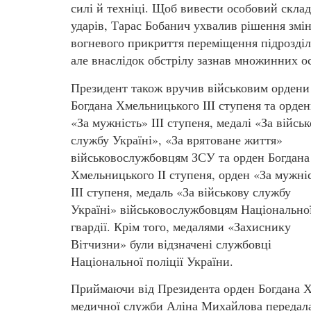
силі й техніці. Щоб вивести особовий склад
ударів, Тарас Бобанич ухвалив рішення змі
вогневого прикриття переміщення підрозділ
але внаслідок обстрілу зазнав множинних о
Президент також вручив військовим ордени
Богдана Хмельницького III ступеня та орде
«За мужність» III ступеня, медалі «За війсь
службу Україні», «За врятоване життя»
військовослужбовцям ЗСУ та орден Богдана
Хмельницького II ступеня, орден «За мужні
ІІІ ступеня, медаль «За військову службу
Україні» військовослужбовцям Національно
гвардії. Крім того, медалями «Захиснику
Вітчизни» були відзначені службовці
Національної поліції України.
Приймаючи від Президента орден Богдана Х
медичної служби Аліна Михайлова передала