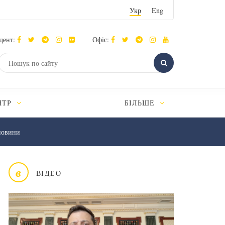
Укр
Eng
дент:
Офіс:
НТР
БІЛЬШЕ
новини
в
ВІДЕО