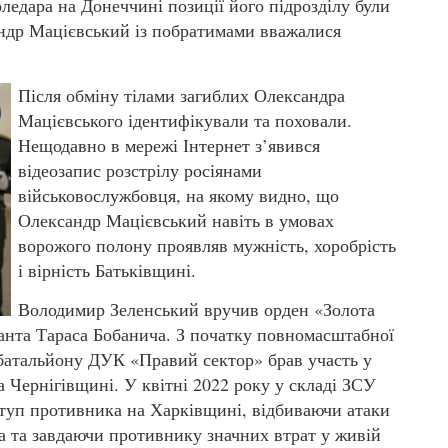
оледара на Донеччині позиції його підрозділу були
андр Мацієвський із побратимами вважалися
Після обміну тілами загиблих Олександра
Мацієвського ідентифікували та поховали.
Нещодавно в мережі Інтернет з’явився
відеозапис розстрілу росіянами
військовослужбовця, на якому видно, що
Олександр Мацієвський навіть в умовах
ворожого полону проявляв мужність, хоробрість
і вірність Батьківщині.
Володимир Зеленський вручив орден «Золота
анта Тараса Бобанича. З початку повномасштабної
го батальйону ДУК «Правий сектор» брав участь у
а Чернігівщині. У квітні 2022 року у складі ЗСУ
ступ противника на Харківщині, відбиваючи атаки
а та завдаючи противнику значних втрат у живій