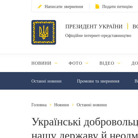
Написати звернення
Подати петицію
ПРЕЗИДЕНТ УКРАЇНИ
В
Офіційне інтернет-представництво
НОВИНИ
ФОТО
ВІДЕО
Д
Останні новини
Промови та звернення
В
Головна
Новини
Останні новини
Українські добровольц
нашу державу й неодм