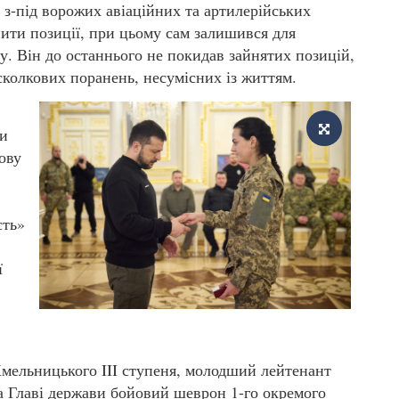
 з-під ворожих авіаційних та артилерійських
нити позиції, при цьому сам залишився для
у. Він до останнього не покидав зайнятих позицій,
сколкових поранень, несумісних із життям.
ни
кову
сть»
ї
мельницького III ступеня, молодший лейтенант
 Главі держави бойовий шеврон 1-го окремого