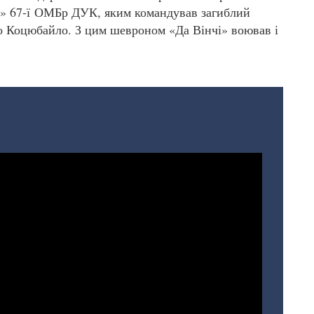
і» 67-ї ОМБр ДУК, яким командував загиблий
 Коцюбайло. З цим шевроном «Да Вінчі» воював і