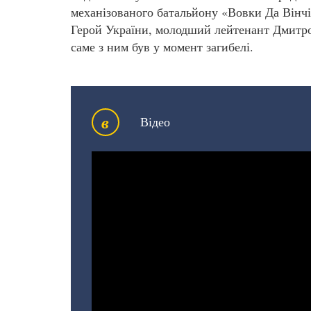
механізованого батальйону «Вовки Да Вінч
Герой України, молодший лейтенант Дмитро
саме з ним був у момент загибелі.
в
Відео