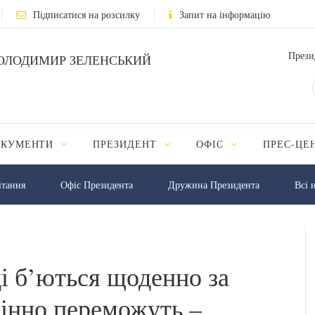
Підписатися на розсилку
Запит на інформацію
Прези
ОЛОДИМИР ЗЕЛЕНСЬКИЙ
ОКУМЕНТИ
ПРЕЗИДЕНТ
ОФІС
ПРЕС-ЦЕ
iтання
Офіс Президента
Дружина Президента
Всі 
і б’ються щоденно за
інно переможуть –