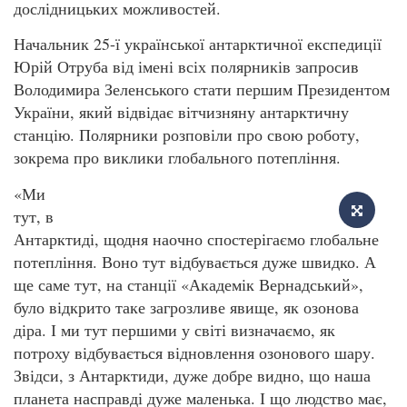
дослідницьких можливостей.
Начальник 25-ї української антарктичної експедиції
Юрій Отруба від імені всіх полярників запросив
Володимира Зеленського стати першим Президентом
України, який відвідає вітчизняну антарктичну
станцію. Полярники розповіли про свою роботу,
зокрема про виклики глобального потепління.
«Ми
тут, в
Антарктиді, щодня наочно спостерігаємо глобальне
потепління. Воно тут відбувається дуже швидко. А
ще саме тут, на станції «Академік Вернадський»,
було відкрито таке загрозливе явище, як озонова
діра. І ми тут першими у світі визначаємо, як
потроху відбувається відновлення озонового шару.
Звідси, з Антарктиди, дуже добре видно, що наша
планета насправді дуже маленька. І що людство має,