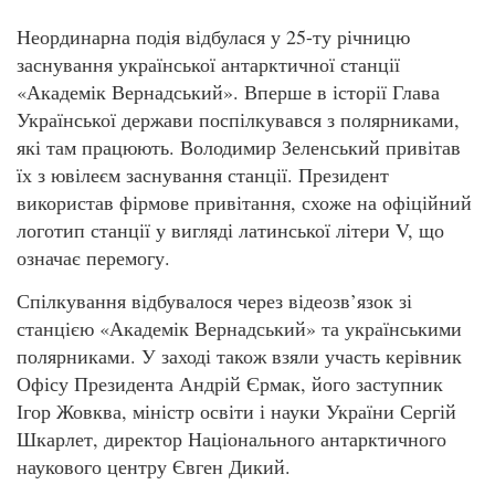
Неординарна подія відбулася у 25-ту річницю
заснування української антарктичної станції
«Академік Вернадський». Вперше в історії Глава
Української держави поспілкувався з полярниками,
які там працюють. Володимир Зеленський привітав
їх з ювілеєм заснування станції. Президент
використав фірмове привітання, схоже на офіційний
логотип станції у вигляді латинської літери V, що
означає перемогу.
Спілкування відбувалося через відеозв’язок зі
станцією «Академік Вернадський» та українськими
полярниками. У заході також взяли участь керівник
Офісу Президента Андрій Єрмак, його заступник
Ігор Жовква, міністр освіти і науки України Сергій
Шкарлет, директор Національного антарктичного
наукового центру Євген Дикий.