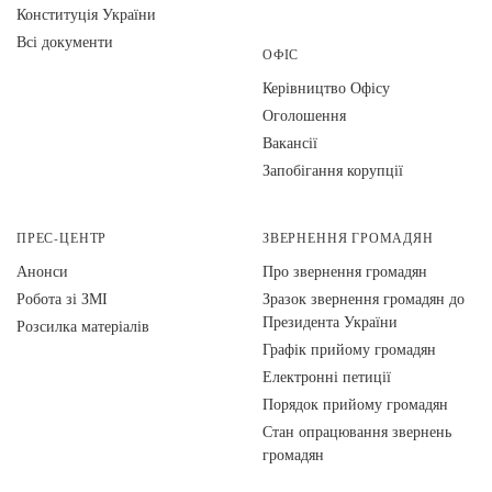
Конституція України
Всі документи
ОФІС
Керівництво Офісу
Оголошення
Вакансії
Запобігання корупції
ПРЕС-ЦЕНТР
ЗВЕРНЕННЯ ГРОМАДЯН
Анонси
Про звернення громадян
Робота зі ЗМІ
Зразок звернення громадян до
Президента України
Розсилка матеріалів
Графік прийому громадян
Електронні петиції
Порядок прийому громадян
Стан опрацювання звернень
громадян