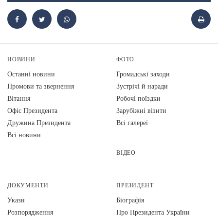
НОВИНИ
ФОТО
Останні новини
Громадські заходи
Промови та звернення
Зустрічі й наради
Вiтання
Робочі поїздки
Офіс Президента
Зарубіжні візити
Дружина Президента
Всі галереї
Всі новини
ВІДЕО
ДОКУМЕНТИ
ПРЕЗИДЕНТ
Укази
Біографія
Розпорядження
Про Президента України