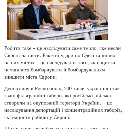
Робити таке – це наслідувати саме те зло, яке несли
Європі нацисти. Ракетні удари по Одесі та інших
наших містах – це наслідування того, як нацисти
намагалися бомбардувати й бомбардуванням
знищити міста Європи.
Депортація в Росію понад 500 тисяч українців і так
звані фільтраційні табори, які російські війська
створили на окупованій території України, – це
наслідування депортацій і концентраційних таборів,
які нацисти робили у Європі.
Щодня наші люди бачать і гинуть від того, що