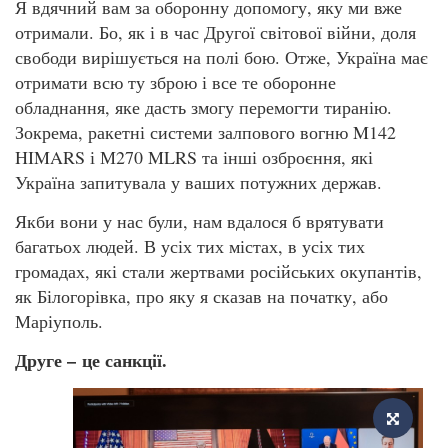
Я вдячний вам за оборонну допомогу, яку ми вже
отримали. Бо, як і в час Другої світової війни, доля
свободи вирішується на полі бою. Отже, Україна має
отримати всю ту зброю і все те оборонне
обладнання, яке дасть змогу перемогти тиранію.
Зокрема, ракетні системи залпового вогню M142
HIMARS і М270 MLRS та інші озброєння, які
Україна запитувала у ваших потужних держав.
Якби вони у нас були, нам вдалося б врятувати
багатьох людей. В усіх тих містах, в усіх тих
громадах, які стали жертвами російських окупантів,
як Білогорівка, про яку я сказав на початку, або
Маріуполь.
Друге
– це санкції.