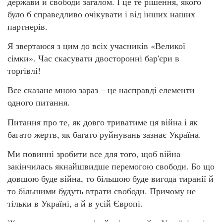
держави й свободи загалом. І це те рішення, якого
було б справедливо очікувати і від інших наших
партнерів.
Я звертаюся з цим до всіх учасників «Великої
сімки». Час скасувати двосторонні бар'єри в
торгівлі!
Все сказане мною зараз – це насправді елементи
одного питання.
Питання про те, як довго триватиме ця війна і як
багато жертв, як багато руйнувань зазнає Україна.
Ми повинні зробити все для того, щоб війна
закінчилась якнайшвидше перемогою свободи. Бо що
довшою буде війна, то більшою буде вигода тиранії й
то більшими будуть втрати свободи. Причому не
тільки в Україні, а й в усій Європі.