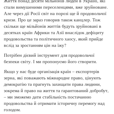
Життя понад десяти мільйонів людей в Україні, які
стали вимушеними переселенцями, вже зруйноване.
Але через дії Росії світ на порозі ще й продовольчої
кризи. Про це зараз говорив також канцлер. Тож
скільки ще мільйонів життів будуть зруйновані в
десятках країн Африки та Азії внаслідок дефіциту
продовольства та політичного хаосу, який прийде
вслід за зростанням цін на їжу?
Потрібен дієвий інструмент для продовольчої
безпеки світу. І ми пропонуємо його створити.
Якщо у нас буде організація країн – експортерів
зерна, які поважають міжнародне право, цінують
демократію та прагнуть захищати права людини,
зокрема й право на життя та гарантований добробут,
– ми зможемо дати стабільність постачанню
продовольства й отримати історичну перемогу над
голодом.