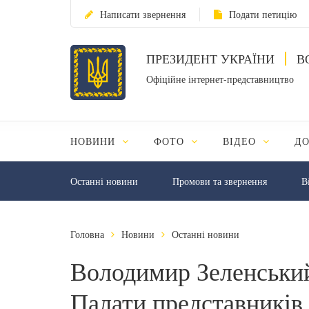
Написати звернення
Подати петицію
ПРЕЗИДЕНТ УКРАЇНИ
В
Офіційне інтернет-представництво
НОВИНИ
ФОТО
ВІДЕО
Д
Останні новини
Промови та звернення
В
Головна
Новини
Останні новини
Володимир Зеленський
Палати представникі