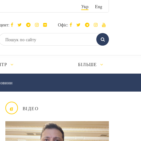
Укр
Eng
дент:
Офіс:
НТР
БІЛЬШЕ
новини
в
ВІДЕО