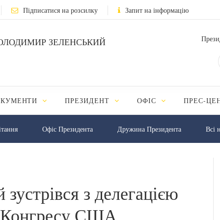
Підписатися на розсилку
Запит на інформацію
Прези
ОЛОДИМИР ЗЕЛЕНСЬКИЙ
ОКУМЕНТИ
ПРЕЗИДЕНТ
ОФІС
ПРЕС-ЦЕ
iтання
Офіс Президента
Дружина Президента
Всі 
 зустрівся з делегацією
в Конгресу США