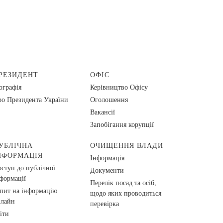
РЕЗИДЕНТ
ОФІС
ографія
Керівництво Офісу
о Президента України
Оголошення
Вакансії
Запобігання корупції
УБЛІЧНА
ОЧИЩЕННЯ ВЛАДИ
НФОРМАЦІЯ
Інформація
ступ до публічної
Документи
формації
Перелік посад та осіб,
пит на інформацію
щодо яких проводиться
нлайн
перевірка
іти