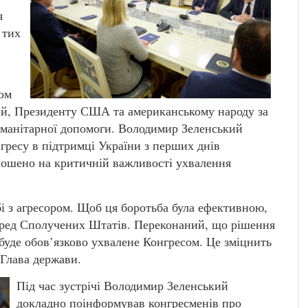
я
 тих
бом
кій, Президенту США та американському народу за
гуманітарної допомоги. Володимир Зеленський
гресу в підтримці України з перших днів
ошено на критичній важливості ухвалення
і з агресором. Щоб ця боротьба була ефективною,
еред Сполучених Штатів. Переконаний, що рішення
буде обов’язково ухвалене Конгресом. Це зміцнить
 Глава держави.
Під час зустрічі Володимир Зеленський
докладно поінформував конгресменів про