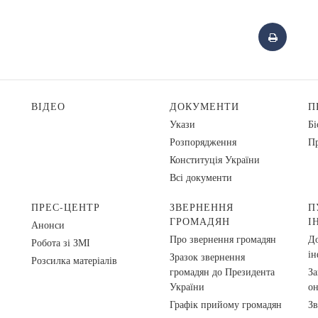
ВІДЕО
ДОКУМЕНТИ
П
Укази
Бі
Розпорядження
Пр
Конституція України
Всі документи
ПРЕС-ЦЕНТР
ЗВЕРНЕННЯ
П
ГРОМАДЯН
І
Анонси
Про звернення громадян
До
Робота зі ЗМІ
ін
Зразок звернення
Розсилка матеріалів
громадян до Президента
За
України
о
Графік прийому громадян
Зв