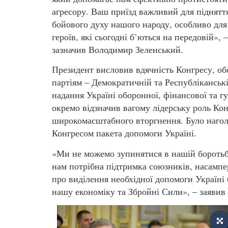
агресору. Ваш приїзд важливий для піднятт
бойового духу нашого народу, особливо для
героїв, які сьогодні б’ються на передовій», –
зазначив Володимир Зеленський.
Президент висловив вдячність Конгресу, о
партіям – Демократичній та Республікансь
надання Україні оборонної, фінансової та 
окремо відзначив вагому лідерську роль Кон
широкомасштабного вторгнення. Було нагол
Конгресом пакета допомоги Україні.
«Ми не можемо зупинятися в нашій боротьб
нам потрібна підтримка союзників, насамп
про виділення необхідної допомоги Україні 
нашу економіку та Збройні Сили», – заявив