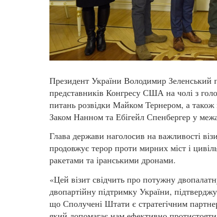
Президент України Володимир Зеленський пр
представників Конгресу США на чолі з голо
питань розвідки Майком Тернером, а також
Заком Нанном та Ебігейл Спенбергер у межах
Глава держави наголосив на важливості візи
продовжує терор проти мирних міст і цивіл
ракетами та іранськими дронами.
«Цей візит свідчить про потужну двопалатн
двопартійну підтримку України, підтверджу
що Сполучені Штати є стратегічним партне
який допомагає нам ефективно протистояти