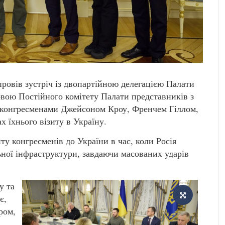
овів зустріч із двопартійною делегацією Палати
вою Постійного комітету Палати представників з
 конгресменами Джейсоном Кроу, Френчем Гіллом,
 їхнього візиту в Україну.
ту конгресменів до України в час, коли Росія
ьної інфраструктури, завдаючи масованих ударів
у та
є,
ром,