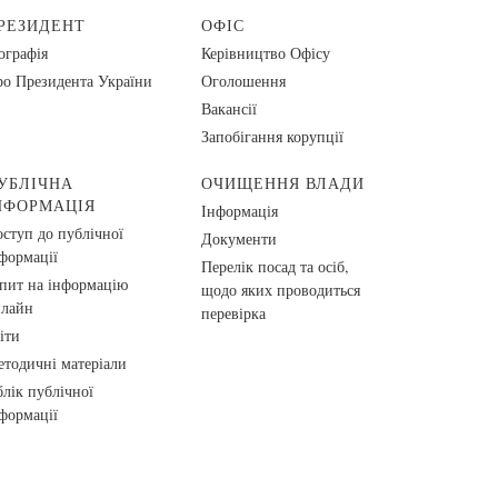
РЕЗИДЕНТ
ОФІС
ографія
Керівництво Офісу
о Президента України
Оголошення
Вакансії
Запобігання корупції
УБЛІЧНА
ОЧИЩЕННЯ ВЛАДИ
НФОРМАЦІЯ
Інформація
ступ до публічної
Документи
формації
Перелік посад та осіб,
пит на інформацію
щодо яких проводиться
нлайн
перевірка
іти
тодичні матеріали
лік публічної
формації