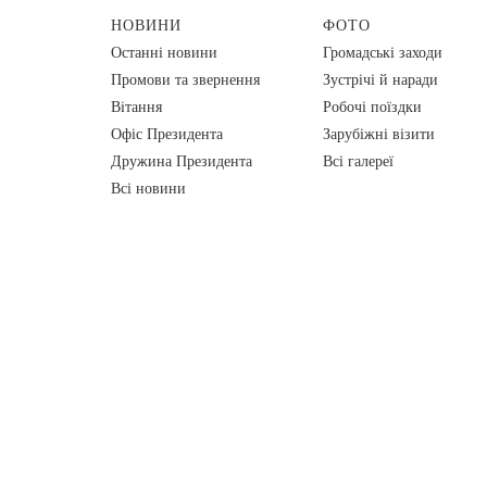
НОВИНИ
ФОТО
Останні новини
Громадські заходи
Промови та звернення
Зустрічі й наради
Вiтання
Робочі поїздки
Офіс Президента
Зарубіжні візити
Дружина Президента
Всі галереї
Всі новини