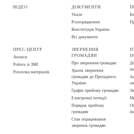
ВІДЕО
ДОКУМЕНТИ
П
Укази
Бі
Розпорядження
Пр
Конституція України
Всі документи
ПРЕС-ЦЕНТР
ЗВЕРНЕННЯ
П
ГРОМАДЯН
І
Анонси
Про звернення громадян
До
Робота зі ЗМІ
ін
Зразок звернення
Розсилка матеріалів
громадян до Президента
За
України
о
Графік прийому громадян
Зв
Електронні петиції
Ме
Порядок прийому
Об
громадян
ін
Стан опрацювання
звернень громадян