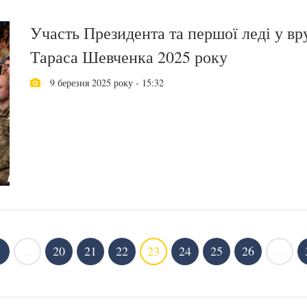
Участь Президента та першої леді у вр
Тараса Шевченка 2025 року
9 березня 2025 року - 15:32
...
20
21
22
23
24
25
26
...