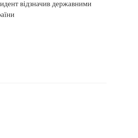
зидент відзначив державними
раїни