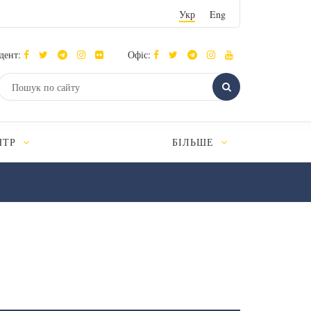
Укр
Eng
дент:
Офіс:
НТР
БІЛЬШЕ