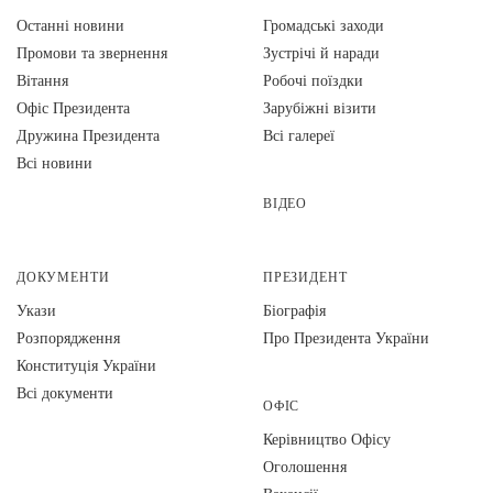
Останні новини
Громадські заходи
Промови та звернення
Зустрічі й наради
Вiтання
Робочі поїздки
Офіс Президента
Зарубіжні візити
Дружина Президента
Всі галереї
Всі новини
ВІДЕО
ДОКУМЕНТИ
ПРЕЗИДЕНТ
Укази
Біографія
Розпорядження
Про Президента України
Конституція України
Всі документи
ОФІС
Керівництво Офісу
Оголошення