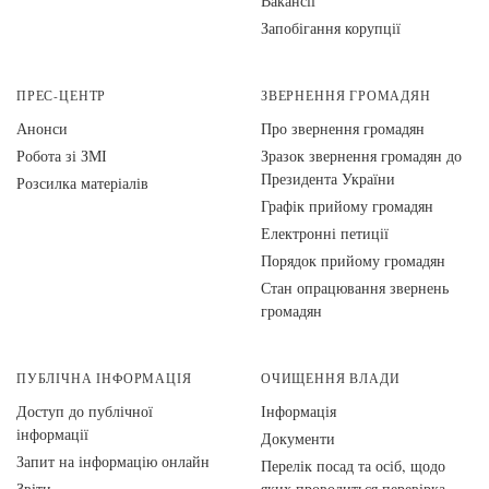
Вакансії
Запобігання корупції
ПРЕС-ЦЕНТР
ЗВЕРНЕННЯ ГРОМАДЯН
Анонси
Про звернення громадян
Робота зі ЗМІ
Зразок звернення громадян до
Президента України
Розсилка матеріалів
Графік прийому громадян
Електронні петиції
Порядок прийому громадян
Стан опрацювання звернень
громадян
ПУБЛІЧНА ІНФОРМАЦІЯ
ОЧИЩЕННЯ ВЛАДИ
Доступ до публічної
Інформація
інформації
Документи
Запит на інформацію онлайн
Перелік посад та осіб, щодо
Звіти
яких проводиться перевірка