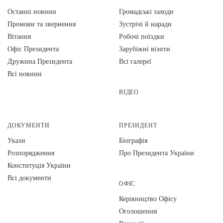
Останні новини
Громадські заходи
Промови та звернення
Зустрічі й наради
Вiтання
Робочі поїздки
Офіс Президента
Зарубіжні візити
Дружина Президента
Всі галереї
Всі новини
ВІДЕО
ДОКУМЕНТИ
ПРЕЗИДЕНТ
Укази
Біографія
Розпорядження
Про Президента України
Конституція України
Всі документи
ОФІС
Керівництво Офісу
Оголошення