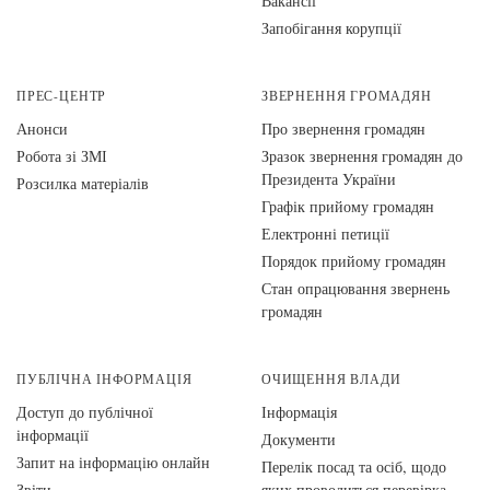
Вакансії
Запобігання корупції
ПРЕС-ЦЕНТР
ЗВЕРНЕННЯ ГРОМАДЯН
Анонси
Про звернення громадян
Робота зі ЗМІ
Зразок звернення громадян до
Президента України
Розсилка матеріалів
Графік прийому громадян
Електронні петиції
Порядок прийому громадян
Стан опрацювання звернень
громадян
ПУБЛІЧНА ІНФОРМАЦІЯ
ОЧИЩЕННЯ ВЛАДИ
Доступ до публічної
Інформація
інформації
Документи
Запит на інформацію онлайн
Перелік посад та осіб, щодо
Звіти
яких проводиться перевірка