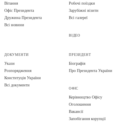
Вiтання
Робочі поїздки
Офіс Президента
Зарубіжні візити
Дружина Президента
Всі галереї
Всі новини
ВІДЕО
ДОКУМЕНТИ
ПРЕЗИДЕНТ
Укази
Біографія
Розпорядження
Про Президента України
Конституція України
Всі документи
ОФІС
Керівництво Офісу
Оголошення
Вакансії
Запобігання корупції