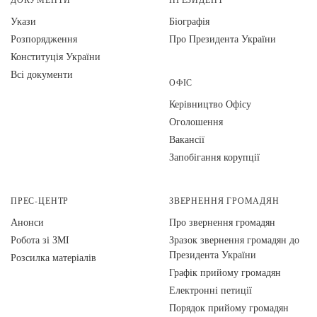
Укази
Біографія
Розпорядження
Про Президента України
Конституція України
Всі документи
ОФІС
Керівництво Офісу
Оголошення
Вакансії
Запобігання корупції
ПРЕС-ЦЕНТР
ЗВЕРНЕННЯ ГРОМАДЯН
Анонси
Про звернення громадян
Робота зі ЗМІ
Зразок звернення громадян до
Президента України
Розсилка матеріалів
Графік прийому громадян
Електронні петиції
Порядок прийому громадян