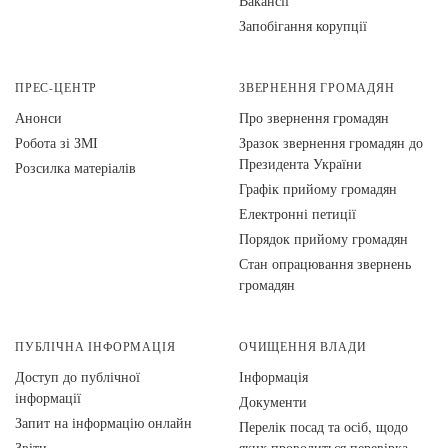
Вакансії
Запобігання корупції
ПРЕС-ЦЕНТР
ЗВЕРНЕННЯ ГРОМАДЯН
Анонси
Про звернення громадян
Робота зі ЗМІ
Зразок звернення громадян до
Президента України
Розсилка матеріалів
Графік прийому громадян
Електронні петиції
Порядок прийому громадян
Стан опрацювання звернень
громадян
ПУБЛІЧНА ІНФОРМАЦІЯ
ОЧИЩЕННЯ ВЛАДИ
Доступ до публічної
Інформація
інформації
Документи
Запит на інформацію онлайн
Перелік посад та осіб, щодо
Звіти
яких проводиться перевірка