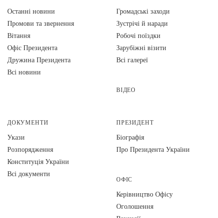
Останні новини
Громадські заходи
Промови та звернення
Зустрічі й наради
Вiтання
Робочі поїздки
Офіс Президента
Зарубіжні візити
Дружина Президента
Всі галереї
Всі новини
ВІДЕО
ДОКУМЕНТИ
ПРЕЗИДЕНТ
Укази
Біографія
Розпорядження
Про Президента України
Конституція України
Всі документи
ОФІС
Керівництво Офісу
Оголошення