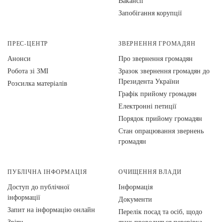
Вакансії
Запобігання корупції
ПРЕС-ЦЕНТР
ЗВЕРНЕННЯ ГРОМАДЯН
Анонси
Про звернення громадян
Робота зі ЗМІ
Зразок звернення громадян до
Президента України
Розсилка матеріалів
Графік прийому громадян
Електронні петиції
Порядок прийому громадян
Стан опрацювання звернень
громадян
ПУБЛІЧНА ІНФОРМАЦІЯ
ОЧИЩЕННЯ ВЛАДИ
Доступ до публічної
Інформація
інформації
Документи
Запит на інформацію онлайн
Перелік посад та осіб, щодо
Звіти
яких проводиться перевірка