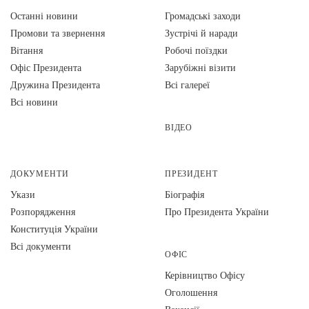
Останні новини
Громадські заходи
Промови та звернення
Зустрічі й наради
Вiтання
Робочі поїздки
Офіс Президента
Зарубіжні візити
Дружина Президента
Всі галереї
Всі новини
ВІДЕО
ДОКУМЕНТИ
ПРЕЗИДЕНТ
Укази
Біографія
Розпорядження
Про Президента України
Конституція України
Всі документи
ОФІС
Керівництво Офісу
Оголошення