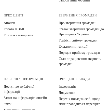
Запобігання корупції
ПРЕС-ЦЕНТР
ЗВЕРНЕННЯ ГРОМАДЯН
Анонси
Про звернення громадян
Робота зі ЗМІ
Зразок звернення громадян до
Президента України
Розсилка матеріалів
Графік прийому громадян
Електронні петиції
Порядок прийому громадян
Стан опрацювання звернень
громадян
ПУБЛІЧНА ІНФОРМАЦІЯ
ОЧИЩЕННЯ ВЛАДИ
Доступ до публічної
Інформація
інформації
Документи
Запит на інформацію онлайн
Перелік посад та осіб, щодо
Звіти
яких проводиться перевірка
Методичні матеріали