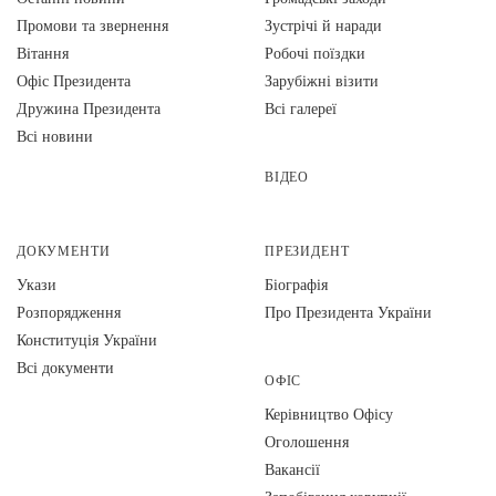
Промови та звернення
Зустрічі й наради
Вiтання
Робочі поїздки
Офіс Президента
Зарубіжні візити
Дружина Президента
Всі галереї
Всі новини
ВІДЕО
ДОКУМЕНТИ
ПРЕЗИДЕНТ
Укази
Біографія
Розпорядження
Про Президента України
Конституція України
Всі документи
ОФІС
Керівництво Офісу
Оголошення
Вакансії