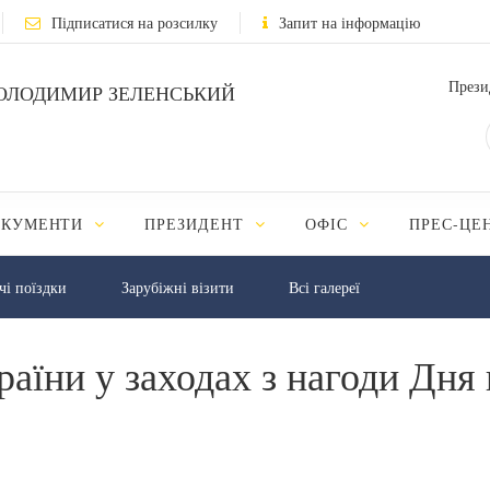
Підписатися на розсилку
Запит на інформацію
Прези
ОЛОДИМИР ЗЕЛЕНСЬКИЙ
ОКУМЕНТИ
ПРЕЗИДЕНТ
ОФІС
ПРЕС-ЦЕ
чі поїздки
Зарубіжні візити
Всі галереї
раїни у заходах з нагоди Дня