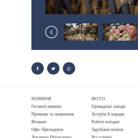
НОВИНИ
ФОТО
Останні новини
Громадські заходи
Промови та звернення
Зустрічі й наради
Вiтання
Робочі поїздки
Офіс Президента
Зарубіжні візити
Дружина Президента
Всі галереї