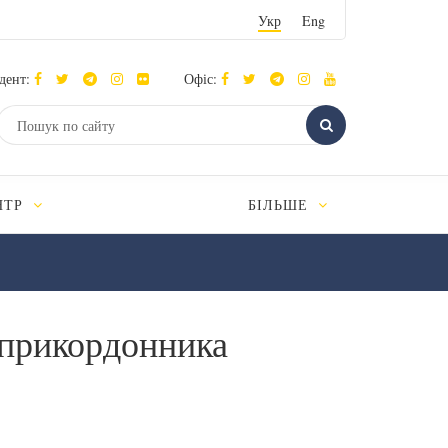
Укр
Eng
дент:
Офіс:
НТР
БІЛЬШЕ
 прикордонника