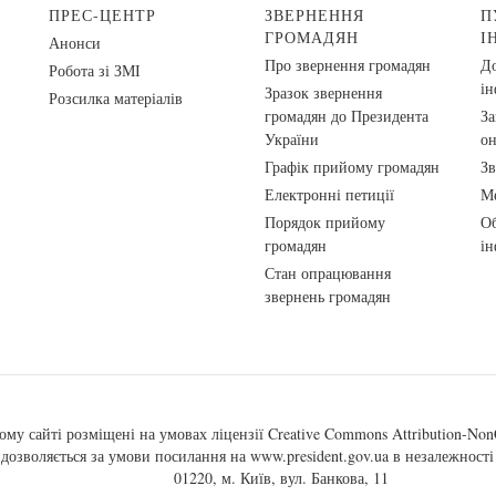
ПРЕС-ЦЕНТР
ЗВЕРНЕННЯ
П
ГРОМАДЯН
І
Анонси
Про звернення громадян
До
Робота зі ЗМІ
ін
Зразок звернення
Розсилка матеріалів
громадян до Президента
За
України
о
Графік прийому громадян
Зв
Електронні петиції
Ме
Порядок прийому
Об
громадян
ін
Стан опрацювання
звернень громадян
ому сайті розміщені на умовах ліцензії
Creative Commons Attribution-NonC
, дозволяється за умови посилання на
www.president.gov.ua
в незалежності 
01220, м. Київ, вул. Банкова, 11