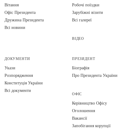
Вiтання
Робочі поїздки
Офіс Президента
Зарубіжні візити
Дружина Президента
Всі галереї
Всі новини
ВІДЕО
ДОКУМЕНТИ
ПРЕЗИДЕНТ
Укази
Біографія
Розпорядження
Про Президента України
Конституція України
Всі документи
ОФІС
Керівництво Офісу
Оголошення
Вакансії
Запобігання корупції