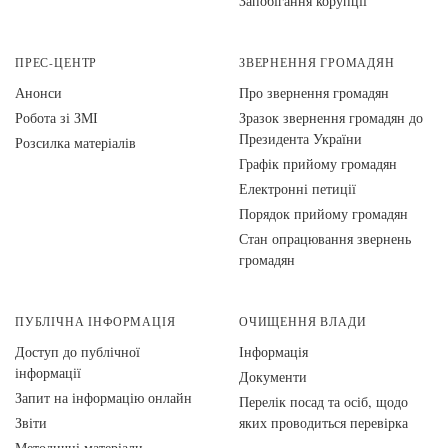
Запобігання корупції
ПРЕС-ЦЕНТР
ЗВЕРНЕННЯ ГРОМАДЯН
Анонси
Про звернення громадян
Робота зі ЗМІ
Зразок звернення громадян до
Президента України
Розсилка матеріалів
Графік прийому громадян
Електронні петиції
Порядок прийому громадян
Стан опрацювання звернень
громадян
ПУБЛІЧНА ІНФОРМАЦІЯ
ОЧИЩЕННЯ ВЛАДИ
Доступ до публічної
Інформація
інформації
Документи
Запит на інформацію онлайн
Перелік посад та осіб, щодо
Звіти
яких проводиться перевірка
Методичні матеріали