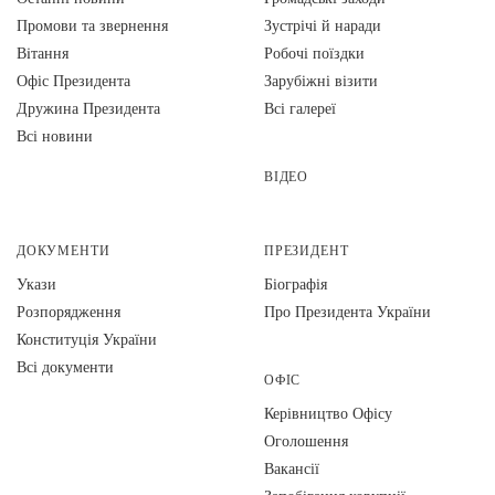
Промови та звернення
Зустрічі й наради
Вiтання
Робочі поїздки
Офіс Президента
Зарубіжні візити
Дружина Президента
Всі галереї
Всі новини
ВІДЕО
ДОКУМЕНТИ
ПРЕЗИДЕНТ
Укази
Біографія
Розпорядження
Про Президента України
Конституція України
Всі документи
ОФІС
Керівництво Офісу
Оголошення
Вакансії