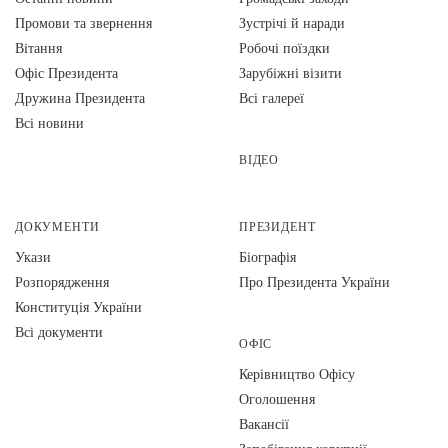
Промови та звернення
Зустрічі й наради
Вiтання
Робочі поїздки
Офіс Президента
Зарубіжні візити
Дружина Президента
Всі галереї
Всі новини
ВІДЕО
ДОКУМЕНТИ
ПРЕЗИДЕНТ
Укази
Біографія
Розпорядження
Про Президента України
Конституція України
Всі документи
ОФІС
Керівництво Офісу
Оголошення
Вакансії