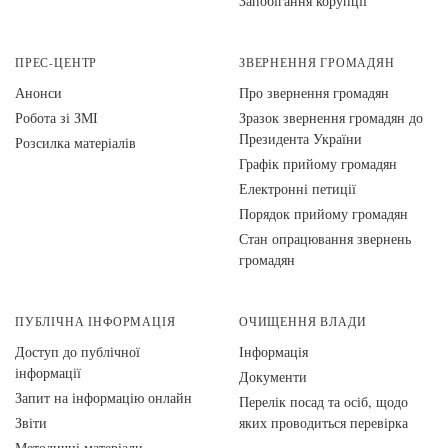
Запобігання корупції
ПРЕС-ЦЕНТР
ЗВЕРНЕННЯ ГРОМАДЯН
Анонси
Про звернення громадян
Робота зі ЗМІ
Зразок звернення громадян до
Президента України
Розсилка матеріалів
Графік прийому громадян
Електронні петиції
Порядок прийому громадян
Стан опрацювання звернень
громадян
ПУБЛІЧНА ІНФОРМАЦІЯ
ОЧИЩЕННЯ ВЛАДИ
Доступ до публічної
Інформація
інформації
Документи
Запит на інформацію онлайн
Перелік посад та осіб, щодо
Звіти
яких проводиться перевірка
Методичні матеріали