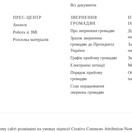
Всі документи
ПРЕС-ЦЕНТР
ЗВЕРНЕННЯ
П
ГРОМАДЯН
І
Анонси
Про звернення громадян
До
Робота зі ЗМІ
ін
Зразок звернення
Розсилка матеріалів
громадян до Президента
За
України
о
Графік прийому громадян
Зв
Електронні петиції
Ме
Порядок прийому
Об
громадян
ін
Стан опрацювання
звернень громадян
ому сайті розміщені на умовах ліцензії
Creative Commons Attribution-NonC