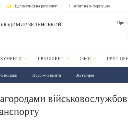
Підписатися на розсилку
Запит на інформацію
Прези
ОЛОДИМИР ЗЕЛЕНСЬКИЙ
ОКУМЕНТИ
ПРЕЗИДЕНТ
ОФІС
ПРЕС-ЦЕ
чі поїздки
Зарубіжні візити
Всі галереї
нагородами військовослужбов
ранспорту