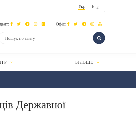
Укр
Eng
дент:
Офіс:
НТР
БІЛЬШЕ
ців Державної