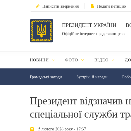
Написати звернення
Подати петицію
ПРЕЗИДЕНТ УКРАЇНИ
В
Офіційне інтернет-представництво
НОВИНИ
ФОТО
ВІДЕО
Д
Громадські заходи
Зустрічі й наради
Робо
Президент відзначив 
спеціальної служби т
5 лютого 2026 року - 17:37