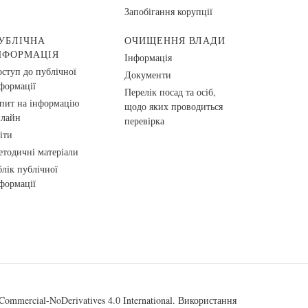
Запобігання корупції
УБЛІЧНА
ОЧИЩЕННЯ ВЛАДИ
НФОРМАЦІЯ
Інформація
ступ до публічної
Документи
формації
Перелік посад та осіб,
пит на інформацію
щодо яких проводиться
нлайн
перевірка
іти
тодичні матеріали
лік публічної
формації
ommercial-NoDerivatives 4.0 International
. Використання