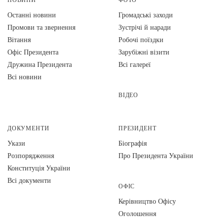
Останні новини
Громадські заходи
Промови та звернення
Зустрічі й наради
Вiтання
Робочі поїздки
Офіс Президента
Зарубіжні візити
Дружина Президента
Всі галереї
Всі новини
ВІДЕО
ДОКУМЕНТИ
ПРЕЗИДЕНТ
Укази
Біографія
Розпорядження
Про Президента України
Конституція України
Всі документи
ОФІС
Керівництво Офісу
Оголошення