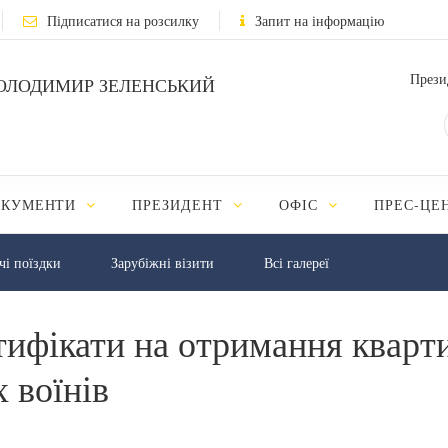
Підписатися на розсилку
Запит на інформацію
Прези
ОЛОДИМИР ЗЕЛЕНСЬКИЙ
ОКУМЕНТИ
ПРЕЗИДЕНТ
ОФІС
ПРЕС-ЦЕ
чі поїздки
Зарубіжні візити
Всі галереї
тифікати на отримання кварти
 воїнів