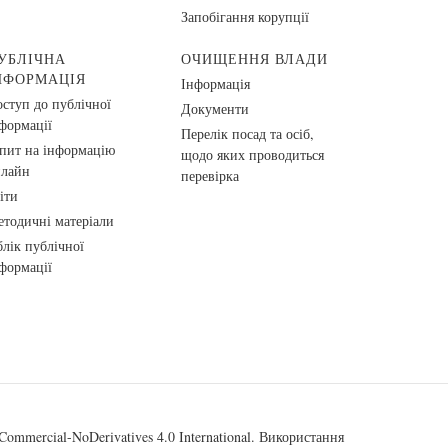
Запобігання корупції
УБЛІЧНА
ОЧИЩЕННЯ ВЛАДИ
НФОРМАЦІЯ
Інформація
ступ до публічної
Документи
формації
Перелік посад та осіб,
пит на інформацію
щодо яких проводиться
нлайн
перевірка
іти
тодичні матеріали
лік публічної
формації
ommercial-NoDerivatives 4.0 International
. Використання