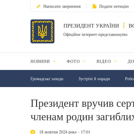
Написати звернення
Подати петицію
ПРЕЗИДЕНТ УКРАЇНИ
В
Офіційне інтернет-представництво
НОВИНИ
ФОТО
ВІДЕО
Д
Громадські заходи
Зустрічі й наради
Робо
Президент вручив сер
членам родин загиблих
18 жовтня 2024 року - 17:01