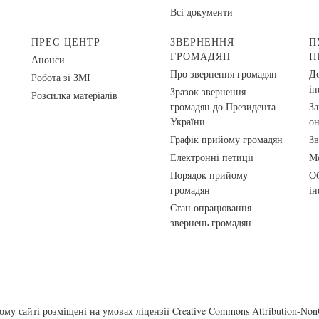
Всі документи
ПРЕС-ЦЕНТР
ЗВЕРНЕННЯ
П
ГРОМАДЯН
І
Анонси
Про звернення громадян
До
Робота зі ЗМІ
ін
Зразок звернення
Розсилка матеріалів
громадян до Президента
За
України
о
Графік прийому громадян
Зв
Електронні петиції
Ме
Порядок прийому
Об
громадян
ін
Стан опрацювання
звернень громадян
ому сайті розміщені на умовах ліцензії
Creative Commons Attribution-NonC