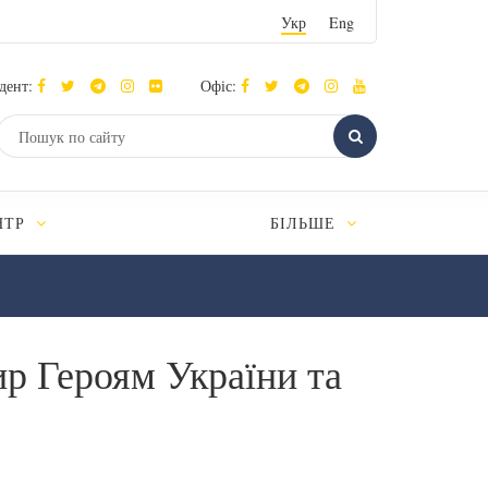
Укр
Eng
дент:
Офіс:
НТР
БІЛЬШЕ
р Героям України та