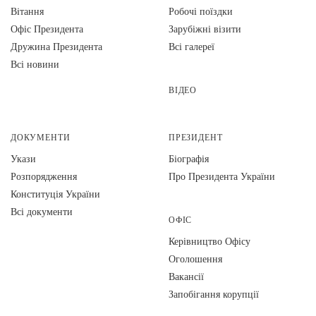
Вiтання
Робочі поїздки
Офіс Президента
Зарубіжні візити
Дружина Президента
Всі галереї
Всі новини
ВІДЕО
ДОКУМЕНТИ
ПРЕЗИДЕНТ
Укази
Біографія
Розпорядження
Про Президента України
Конституція України
Всі документи
ОФІС
Керівництво Офісу
Оголошення
Вакансії
Запобігання корупції