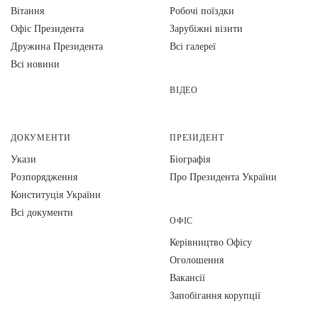
Вiтання
Робочі поїздки
Офіс Президента
Зарубіжні візити
Дружина Президента
Всі галереї
Всі новини
ВІДЕО
ДОКУМЕНТИ
ПРЕЗИДЕНТ
Укази
Біографія
Розпорядження
Про Президента України
Конституція України
Всі документи
ОФІС
Керівництво Офісу
Оголошення
Вакансії
Запобігання корупції