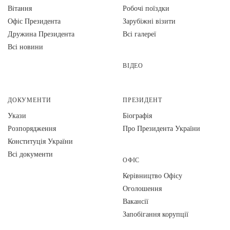
Вiтання
Робочі поїздки
Офіс Президента
Зарубіжні візити
Дружина Президента
Всі галереї
Всі новини
ВІДЕО
ДОКУМЕНТИ
ПРЕЗИДЕНТ
Укази
Біографія
Розпорядження
Про Президента України
Конституція України
Всі документи
ОФІС
Керівництво Офісу
Оголошення
Вакансії
Запобігання корупції