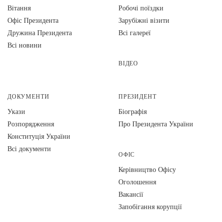
Вiтання
Робочі поїздки
Офіс Президента
Зарубіжні візити
Дружина Президента
Всі галереї
Всі новини
ВІДЕО
ДОКУМЕНТИ
ПРЕЗИДЕНТ
Укази
Біографія
Розпорядження
Про Президента України
Конституція України
Всі документи
ОФІС
Керівництво Офісу
Оголошення
Вакансії
Запобігання корупції